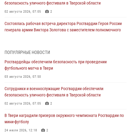
безопасность уличного фестиваля в Тверской области
02 августа 2026, 07:05
2
Состоялась рабочая встреча директора Росгвардии Героя России
генерала армии Виктора Золотова с заместителем полномочного
представителя Президента Российской Федерации в Северо-
Кавказском федеральном округе Виталием Кузнецовым
31 июля 2026, 05:42
4
ПОПУЛЯРНЫЕ НОВОСТИ
Росгвардейцы обеспечили безопасность при проведении
Росгвардейцы в Твери приняли участие в молебне, посвященном
футбольного матча в Твери
Дню Крещения Руси
03 августа 2026, 07:50
28 июля 2026, 11:30
2
Сотрудники и военнослужащие Росгвардии обеспечили
Сотрудники вневедомственной охраны совершили 250 выездов и
безопасность уличного фестиваля в Тверской области
пресекли 20 правонарушений за неделю в Тверской области
02 августа 2026, 07:05
2
27 июля 2026, 08:29
В Твери наградили призеров окружного чемпионата Росгвардии по
В Твери наградили призеров окружного чемпионата Росгвардии по
мини-футболу
мини-футболу
24 июля 2026, 12:18
2
24 июля 2026, 12:18
2