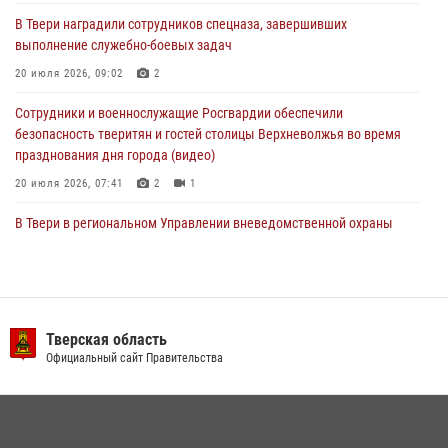
В Твери наградили сотрудников спецназа, завершивших
Росгвардейцы оказали помощь водителю на дороге в городе Кашин
выполнение служебно-боевых задач
20 июля 2026, 09:02
2
22 июля 2026, 08:35
Сотрудники и военнослужащие Росгвардии обеспечили
безопасность тверитян и гостей столицы Верхневолжья во время
празднования дня города (видео)
20 июля 2026, 07:41
2
1
В Твери в региональном Управлении вневедомственной охраны
Росгвардии подвели итоги за первое полугодие 2026 года
17 июля 2026, 07:49
В Твери продолжается акция «Каникулы с Росгвардией»
Тверская область
10 июля 2026, 08:44
1
1
Официальный сайт Правительства
В Тверской области при содействии спецназа Росгвардии
задержаны подозреваемые в незаконном использовании сим-
боксов (видео)