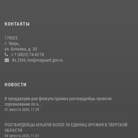
16 июля 2026, 08:16
1
Росгвардейцы оказали помощь водителю на дороге в городе Кашин
КОНТАКТЫ
22 июля 2026, 08:35
170025
Представители Росгвардии провели спортивно — патриотическое
г. Тверь,
мероприятие для воспитанников летнего лагеря в Тверской области
ул. Бочкина, д. 20
(видео)
+ 7 (4822) 74-42-78
ds_t369_tso@rosguard.gov.ru
22 июля 2026, 07:28
4
1
НОВОСТИ
В преддверии дня физкультурника росгвардейцы провели
соревнования по н...
07 августа 2026, 11:29
РОСГВАРДЕЙЦЫ ИЗЪЯЛИ БОЛЕЕ 50 ЕДИНИЦ ОРУЖИЯ В ТВЕРСКОЙ
ОБЛАСТИ
04 августа 2026, 11:31