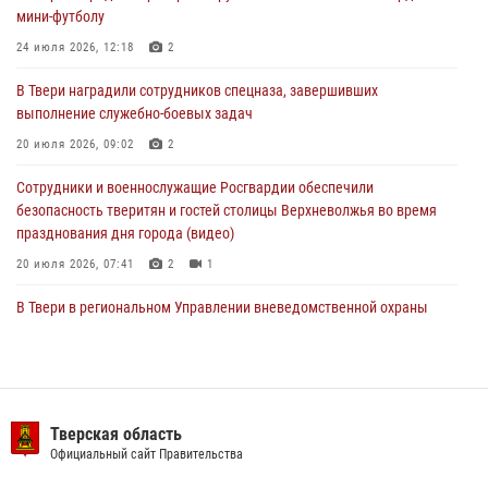
мини-футболу
мини-футболу
24 июля 2026, 12:18
2
24 июля 2026, 12:18
2
В Твери наградили сотрудников спецназа, завершивших
Росгвардейцы оказали помощь водителю на дороге в городе Кашин
выполнение служебно-боевых задач
20 июля 2026, 09:02
2
22 июля 2026, 08:35
Сотрудники и военнослужащие Росгвардии обеспечили
безопасность тверитян и гостей столицы Верхневолжья во время
празднования дня города (видео)
20 июля 2026, 07:41
2
1
В Твери в региональном Управлении вневедомственной охраны
Росгвардии подвели итоги за первое полугодие 2026 года
17 июля 2026, 07:49
В Твери продолжается акция «Каникулы с Росгвардией»
Тверская область
10 июля 2026, 08:44
1
1
Официальный сайт Правительства
В Тверской области при содействии спецназа Росгвардии