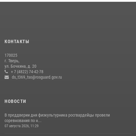
задержаны подозреваемые в незаконном использовании сим-
боксов (видео)
16 июля 2026, 08:16
1
Представители Росгвардии провели спортивно — патриотическое
мероприятие для воспитанников летнего лагеря в Тверской области
КОНТАКТЫ
(видео)
22 июля 2026, 07:28
4
1
170025
г. Тверь,
Росгвардейцы оказали помощь водителю на дороге в городе Кашин
ул. Бочкина, д. 20
+ 7 (4822) 74-42-78
ds_t369_tso@rosguard.gov.ru
22 июля 2026, 08:35
НОВОСТИ
В преддверии дня физкультурника росгвардейцы провели
соревнования по н...
07 августа 2026, 11:29