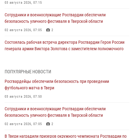
03 августа 2026, 07:15
Сотрудники и военнослужащие Росгвардии обеспечили
безопасность уличного фестиваля в Тверской области
02 августа 2026, 07:05
2
Состоялась рабочая встреча директора Росгвардии Героя России
генерала армии Виктора Золотова с заместителем полномочного
представителя Президента Российской Федерации в Северо-
Кавказском федеральном округе Виталием Кузнецовым
31 июля 2026, 05:42
4
ПОПУЛЯРНЫЕ НОВОСТИ
Росгвардейцы обеспечили безопасность при проведении
Росгвардейцы в Твери приняли участие в молебне, посвященном
футбольного матча в Твери
Дню Крещения Руси
03 августа 2026, 07:50
28 июля 2026, 11:30
2
Сотрудники и военнослужащие Росгвардии обеспечили
Сотрудники вневедомственной охраны совершили 250 выездов и
безопасность уличного фестиваля в Тверской области
пресекли 20 правонарушений за неделю в Тверской области
02 августа 2026, 07:05
2
27 июля 2026, 08:29
В Твери наградили призеров окружного чемпионата Росгвардии по
В Твери наградили призеров окружного чемпионата Росгвардии по