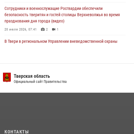
Сотрудники и военнослужащие Росгвардии обеспечили
безопасность тверитян и гостей столицы Верхневолжья во время
празднования дня города (видео)
20 июля 2026, 07:41
2
1
В Твери в региональном Управлении вневедомственной охраны
Росгвардии подвели итоги за первое полугодие 2026 года
17 июля 2026, 07:49
В Твери продолжается акция «Каникулы с Росгвардией»
Тверская область
10 июля 2026, 08:44
1
1
Официальный сайт Правительства
В Тверской области при содействии спецназа Росгвардии
задержаны подозреваемые в незаконном использовании сим-
боксов (видео)
16 июля 2026, 08:16
1
Представители Росгвардии провели спортивно — патриотическое
мероприятие для воспитанников летнего лагеря в Тверской области
КОНТАКТЫ
(видео)