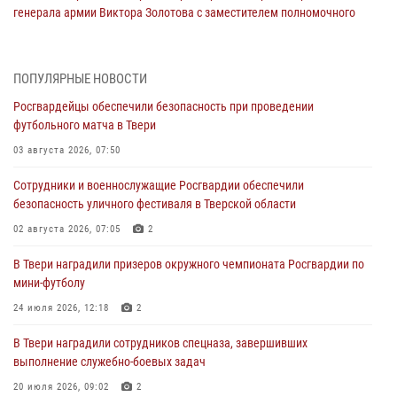
генерала армии Виктора Золотова с заместителем полномочного
представителя Президента Российской Федерации в Северо-
Кавказском федеральном округе Виталием Кузнецовым
31 июля 2026, 05:42
4
ПОПУЛЯРНЫЕ НОВОСТИ
Росгвардейцы обеспечили безопасность при проведении
Росгвардейцы в Твери приняли участие в молебне, посвященном
футбольного матча в Твери
Дню Крещения Руси
03 августа 2026, 07:50
28 июля 2026, 11:30
2
Сотрудники и военнослужащие Росгвардии обеспечили
Сотрудники вневедомственной охраны совершили 250 выездов и
безопасность уличного фестиваля в Тверской области
пресекли 20 правонарушений за неделю в Тверской области
02 августа 2026, 07:05
2
27 июля 2026, 08:29
В Твери наградили призеров окружного чемпионата Росгвардии по
В Твери наградили призеров окружного чемпионата Росгвардии по
мини-футболу
мини-футболу
24 июля 2026, 12:18
2
24 июля 2026, 12:18
2
В Твери наградили сотрудников спецназа, завершивших
Росгвардейцы оказали помощь водителю на дороге в городе Кашин
выполнение служебно-боевых задач
20 июля 2026, 09:02
2
22 июля 2026, 08:35