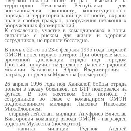
Тверской области более
5
0
раз выезжали на
территорию Чеченской Республики для
восстановления законности, конституционного
порядка и территориальной целостности, охраны
прав и свобод граждан, разоружения незаконных
вооруженных формирований.
К сожалению, участие в командировках в зоны,
связанные с риском для жизни и здоровья
сотрудников, не прошли бесследно.
В
ночь с 22-го на 23-е февраля 1995 года тверской
ОМОН понес первую потерю. При обстреле места
временной дислокации отряда под городом
Грозный, получил смертельное ранение рядовой
милиции Баталенков Юрий Владимирович -
награжден орденом Мужества (посмертно).
26 апреля 1996 года под Ханкалой бойцы отряда
попали в засаду боевиков, их БТР подорвался на
фугасе. В том жестоком бою погибли 7
сотрудников во главе с командиром ОМОН
подполковником милиции Лысенко Николаем
Михайловичем.
старший лейтенант милиции Ануфриев Вячеслав
—
Викторович командир взвода ОМОН - награжден
орденом Мужества (посмертно);
капитан милиции Гудзюк Андрей
—