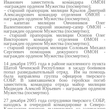
Иванович заместитель командира ОМОН
-награжден орденом Мужества (посмертно);
старший прапорщик милиции Крылов Дмитрий
—
Александрович командир отделения ОМОН -
награжден орденом Мужества (посмертно);
капитан милиции Овчинников Олег
—
Валентинович старший инженер-сапер ОМОН -
награжден орденом Мужества (посмертно);
старший прапорщик милиции Осипов Олег
—
Викторович командир отделения ОМОН -
награжден орденом Мужества (посмертно);
старший прапорщик милиции Соловьев Михаил
—
Сергеевич помощник дежурного ОМОН -
награжден орденом Мужества (посмертно).
14 декабря 1995 года в районе населенного пункта
Шатой Чеченской Республики в засаду боевиков
попал разведывательный отряд. Им на помощь
была направлена группа офицеров тверского
СОБР. В завязавшемся бою геройски погиб
заместитель командира отряда майор милиции
Медведев Алексей Юрьевич - награжден орденом
Мужества (посмертно).
27 декабря 2005 года сотрудники тверского СОБР,
находясь в очередной командировке в Северо-
Кавказском регионе, выдвинулись на задержание