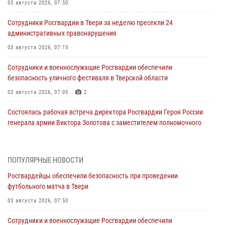
03 августа 2026, 07:50
Сотрудники Росгвардии в Твери за неделю пресекли 24
административных правонарушения
03 августа 2026, 07:15
Сотрудники и военнослужащие Росгвардии обеспечили
безопасность уличного фестиваля в Тверской области
02 августа 2026, 07:05
2
Состоялась рабочая встреча директора Росгвардии Героя России
генерала армии Виктора Золотова с заместителем полномочного
представителя Президента Российской Федерации в Северо-
Кавказском федеральном округе Виталием Кузнецовым
31 июля 2026, 05:42
4
ПОПУЛЯРНЫЕ НОВОСТИ
Росгвардейцы обеспечили безопасность при проведении
Росгвардейцы в Твери приняли участие в молебне, посвященном
футбольного матча в Твери
Дню Крещения Руси
03 августа 2026, 07:50
28 июля 2026, 11:30
2
Сотрудники и военнослужащие Росгвардии обеспечили
Сотрудники вневедомственной охраны совершили 250 выездов и