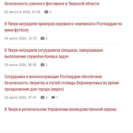
безопасность уличного фестиваля в Тверской области
пресекли 20 правонарушений за неделю в Тверской области
02 августа 2026, 07:05
2
27 июля 2026, 08:29
В Твери наградили призеров окружного чемпионата Росгвардии по
В Твери наградили призеров окружного чемпионата Росгвардии по
мини-футболу
мини-футболу
24 июля 2026, 12:18
2
24 июля 2026, 12:18
2
В Твери наградили сотрудников спецназа, завершивших
Росгвардейцы оказали помощь водителю на дороге в городе Кашин
выполнение служебно-боевых задач
20 июля 2026, 09:02
2
22 июля 2026, 08:35
Сотрудники и военнослужащие Росгвардии обеспечили
безопасность тверитян и гостей столицы Верхневолжья во время
празднования дня города (видео)
20 июля 2026, 07:41
2
1
В Твери в региональном Управлении вневедомственной охраны
Росгвардии подвели итоги за первое полугодие 2026 года
17 июля 2026, 07:49