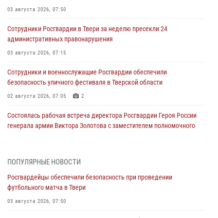
03 августа 2026, 07:50
Сотрудники Росгвардии в Твери за неделю пресекли 24
административных правонарушения
03 августа 2026, 07:15
Сотрудники и военнослужащие Росгвардии обеспечили
безопасность уличного фестиваля в Тверской области
02 августа 2026, 07:05
2
Состоялась рабочая встреча директора Росгвардии Героя России
генерала армии Виктора Золотова с заместителем полномочного
представителя Президента Российской Федерации в Северо-
Кавказском федеральном округе Виталием Кузнецовым
31 июля 2026, 05:42
4
ПОПУЛЯРНЫЕ НОВОСТИ
Росгвардейцы обеспечили безопасность при проведении
Росгвардейцы в Твери приняли участие в молебне, посвященном
футбольного матча в Твери
Дню Крещения Руси
03 августа 2026, 07:50
28 июля 2026, 11:30
2