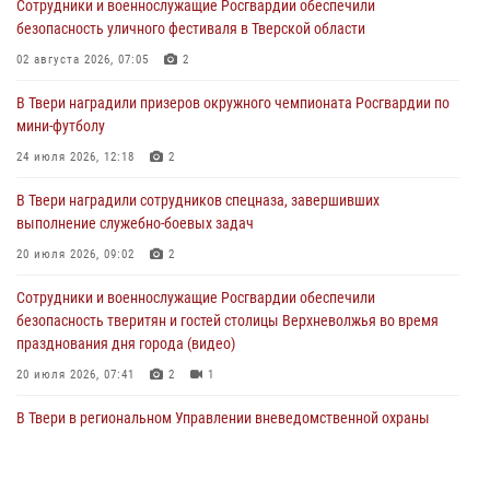
Сотрудники и военнослужащие Росгвардии обеспечили
Сотрудники вневедомственной охраны совершили 250 выездов и
безопасность уличного фестиваля в Тверской области
пресекли 20 правонарушений за неделю в Тверской области
02 августа 2026, 07:05
2
27 июля 2026, 08:29
В Твери наградили призеров окружного чемпионата Росгвардии по
В Твери наградили призеров окружного чемпионата Росгвардии по
мини-футболу
мини-футболу
24 июля 2026, 12:18
2
24 июля 2026, 12:18
2
В Твери наградили сотрудников спецназа, завершивших
Росгвардейцы оказали помощь водителю на дороге в городе Кашин
выполнение служебно-боевых задач
20 июля 2026, 09:02
2
22 июля 2026, 08:35
Сотрудники и военнослужащие Росгвардии обеспечили
безопасность тверитян и гостей столицы Верхневолжья во время
празднования дня города (видео)
20 июля 2026, 07:41
2
1
В Твери в региональном Управлении вневедомственной охраны
Росгвардии подвели итоги за первое полугодие 2026 года
17 июля 2026, 07:49