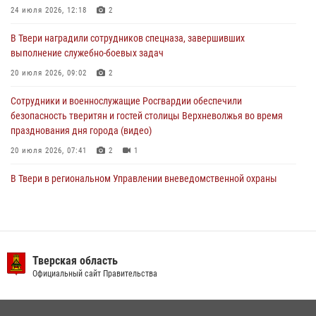
24 июля 2026, 12:18
2
22 июля 2026, 08:35
В Твери наградили сотрудников спецназа, завершивших
Представители Росгвардии провели спортивно — патриотическое
выполнение служебно-боевых задач
мероприятие для воспитанников летнего лагеря в Тверской области
(видео)
20 июля 2026, 09:02
2
22 июля 2026, 07:28
4
1
Сотрудники и военнослужащие Росгвардии обеспечили
безопасность тверитян и гостей столицы Верхневолжья во время
празднования дня города (видео)
20 июля 2026, 07:41
2
1
В Твери в региональном Управлении вневедомственной охраны
Росгвардии подвели итоги за первое полугодие 2026 года
17 июля 2026, 07:49
В Твери продолжается акция «Каникулы с Росгвардией»
Тверская область
10 июля 2026, 08:44
1
1
Официальный сайт Правительства
В Тверской области при содействии спецназа Росгвардии
задержаны подозреваемые в незаконном использовании сим-