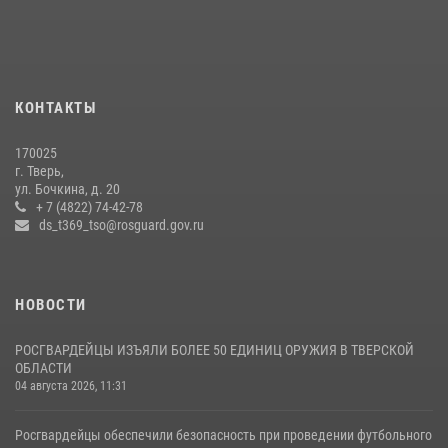
боксов (видео)
16 июля 2026, 08:16
1
Представители Росгвардии провели спортивно — патриотическое
мероприятие для воспитанников летнего лагеря в Тверской области
КОНТАКТЫ
(видео)
22 июля 2026, 07:28
4
1
170025
г. Тверь,
В Тверской области Росгвардейцы проводят комплексные
ул. Бочкина, д. 20
проверки детских оздоровительных лагерей
+ 7 (4822) 74-42-78
ds_t369_tso@rosguard.gov.ru
08 июля 2026, 12:16
1
НОВОСТИ
РОСГВАРДЕЙЦЫ ИЗЪЯЛИ БОЛЕЕ 50 ЕДИНИЦ ОРУЖИЯ В ТВЕРСКОЙ
ОБЛАСТИ
04 августа 2026, 11:31
Росгвардейцы обеспечили безопасность при проведении футбольного