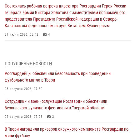
Состоялась рабочая встреча директора Росгвардии Героя России
генерала армии Виктора Золотова с заместителем полномочного
представителя Президента Российской Федерации в Северо-
Кавказском федеральном округе Виталием Кузнецовым
31 июля 2026, 05:42
4
Росгвардейцы в Твери приняли участие в молебне, посвященном
Дню Крещения Руси
28 июля 2026, 11:30
2
ПОПУЛЯРНЫЕ НОВОСТИ
Росгвардейцы обеспечили безопасность при проведении
Сотрудники вневедомственной охраны совершили 250 выездов и
футбольного матча в Твери
пресекли 20 правонарушений за неделю в Тверской области
03 августа 2026, 07:50
27 июля 2026, 08:29
Сотрудники и военнослужащие Росгвардии обеспечили
В Твери наградили призеров окружного чемпионата Росгвардии по
безопасность уличного фестиваля в Тверской области
мини-футболу
02 августа 2026, 07:05
2
24 июля 2026, 12:18
2
В Твери наградили призеров окружного чемпионата Росгвардии по
Росгвардейцы оказали помощь водителю на дороге в городе Кашин
мини-футболу