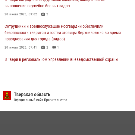
Росгвардейцы оказали помощь водителю на дороге в городе Кашин
выполнение служебно-боевых задач
20 июля 2026, 09:02
2
22 июля 2026, 08:35
Сотрудники и военнослужащие Росгвардии обеспечили
безопасность тверитян и гостей столицы Верхневолжья во время
празднования дня города (видео)
20 июля 2026, 07:41
2
1
В Твери в региональном Управлении вневедомственной охраны
Росгвардии подвели итоги за первое полугодие 2026 года
17 июля 2026, 07:49
В Твери продолжается акция «Каникулы с Росгвардией»
Тверская область
10 июля 2026, 08:44
1
1
Официальный сайт Правительства
В Тверской области при содействии спецназа Росгвардии
задержаны подозреваемые в незаконном использовании сим-
боксов (видео)
16 июля 2026, 08:16
1