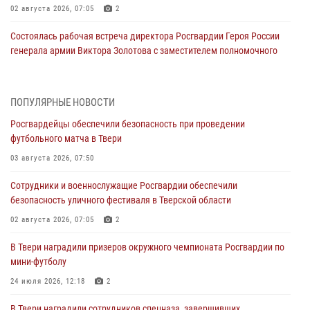
02 августа 2026, 07:05
2
Состоялась рабочая встреча директора Росгвардии Героя России
генерала армии Виктора Золотова с заместителем полномочного
представителя Президента Российской Федерации в Северо-
Кавказском федеральном округе Виталием Кузнецовым
31 июля 2026, 05:42
4
ПОПУЛЯРНЫЕ НОВОСТИ
Росгвардейцы обеспечили безопасность при проведении
Росгвардейцы в Твери приняли участие в молебне, посвященном
футбольного матча в Твери
Дню Крещения Руси
03 августа 2026, 07:50
28 июля 2026, 11:30
2
Сотрудники и военнослужащие Росгвардии обеспечили
Сотрудники вневедомственной охраны совершили 250 выездов и
безопасность уличного фестиваля в Тверской области
пресекли 20 правонарушений за неделю в Тверской области
02 августа 2026, 07:05
2
27 июля 2026, 08:29
В Твери наградили призеров окружного чемпионата Росгвардии по
В Твери наградили призеров окружного чемпионата Росгвардии по
мини-футболу
мини-футболу
24 июля 2026, 12:18
2
24 июля 2026, 12:18
2
В Твери наградили сотрудников спецназа, завершивших