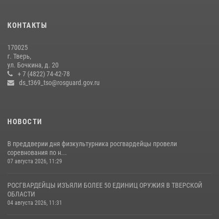
Представители Росгвардии провели спортивно — патриотическое
мероприятие для воспитанников летнего лагеря в Тверской области
КОНТАКТЫ
(видео)
22 июля 2026, 07:28
4
1
170025
г. Тверь,
Росгвардейцы оказали помощь водителю на дороге в городе Кашин
ул. Бочкина, д. 20
+ 7 (4822) 74-42-78
ds_t369_tso@rosguard.gov.ru
22 июля 2026, 08:35
НОВОСТИ
В преддверии дня физкультурника росгвардейцы провели
соревнования по н...
07 августа 2026, 11:29
РОСГВАРДЕЙЦЫ ИЗЪЯЛИ БОЛЕЕ 50 ЕДИНИЦ ОРУЖИЯ В ТВЕРСКОЙ
ОБЛАСТИ
04 августа 2026, 11:31