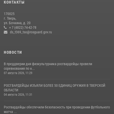
КОНТАКТЫ
(видео)
22 июля 2026, 07:28
4
1
170025
г. Тверь,
Росгвардейцы оказали помощь водителю на дороге в городе Кашин
ул. Бочкина, д. 20
+ 7 (4822) 74-42-78
ds_t369_tso@rosguard.gov.ru
22 июля 2026, 08:35
НОВОСТИ
В преддверии дня физкультурника росгвардейцы провели
соревнования по н...
07 августа 2026, 11:29
РОСГВАРДЕЙЦЫ ИЗЪЯЛИ БОЛЕЕ 50 ЕДИНИЦ ОРУЖИЯ В ТВЕРСКОЙ
ОБЛАСТИ
04 августа 2026, 11:31
Росгвардейцы обеспечили безопасность при проведении футбольного
матча ...