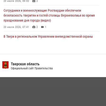
20 июля 2026, 09:02
2
22 июля 2026, 08:35
Сотрудники и военнослужащие Росгвардии обеспечили
безопасность тверитян и гостей столицы Верхневолжья во время
празднования дня города (видео)
20 июля 2026, 07:41
2
1
В Твери в региональном Управлении вневедомственной охраны
Росгвардии подвели итоги за первое полугодие 2026 года
17 июля 2026, 07:49
В Твери продолжается акция «Каникулы с Росгвардией»
Тверская область
10 июля 2026, 08:44
1
1
Официальный сайт Правительства
В Тверской области при содействии спецназа Росгвардии
задержаны подозреваемые в незаконном использовании сим-
боксов (видео)
16 июля 2026, 08:16
1
Представители Росгвардии провели спортивно — патриотическое
мероприятие для воспитанников летнего лагеря в Тверской области