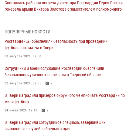
Состоялась рабочая встреча директора Росгвардии Героя России
генерала армии Виктора Золотова с заместителем полномочного
представителя Президента Российской Федерации в Северо-
Кавказском федеральном округе Виталием Кузнецовым
31 июля 2026, 05:42
4
ПОПУЛЯРНЫЕ НОВОСТИ
Росгвардейцы обеспечили безопасность при проведении
Росгвардейцы в Твери приняли участие в молебне, посвященном
футбольного матча в Твери
Дню Крещения Руси
03 августа 2026, 07:50
28 июля 2026, 11:30
2
Сотрудники и военнослужащие Росгвардии обеспечили
Сотрудники вневедомственной охраны совершили 250 выездов и
безопасность уличного фестиваля в Тверской области
пресекли 20 правонарушений за неделю в Тверской области
02 августа 2026, 07:05
2
27 июля 2026, 08:29
В Твери наградили призеров окружного чемпионата Росгвардии по
В Твери наградили призеров окружного чемпионата Росгвардии по
мини-футболу
мини-футболу
24 июля 2026, 12:18
2
24 июля 2026, 12:18
2
В Твери наградили сотрудников спецназа, завершивших
Росгвардейцы оказали помощь водителю на дороге в городе Кашин
выполнение служебно-боевых задач