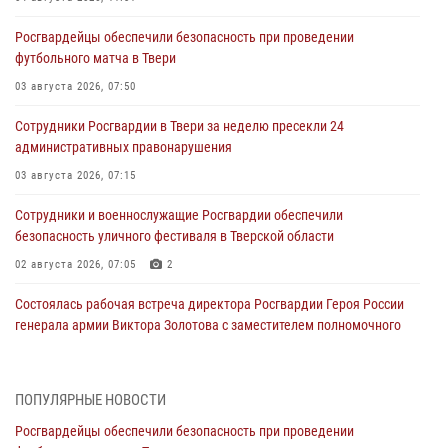
Росгвардейцы обеспечили безопасность при проведении
футбольного матча в Твери
03 августа 2026, 07:50
Сотрудники Росгвардии в Твери за неделю пресекли 24
административных правонарушения
03 августа 2026, 07:15
Сотрудники и военнослужащие Росгвардии обеспечили
безопасность уличного фестиваля в Тверской области
02 августа 2026, 07:05
2
Состоялась рабочая встреча директора Росгвардии Героя России
генерала армии Виктора Золотова с заместителем полномочного
представителя Президента Российской Федерации в Северо-
Кавказском федеральном округе Виталием Кузнецовым
31 июля 2026, 05:42
4
ПОПУЛЯРНЫЕ НОВОСТИ
Росгвардейцы обеспечили безопасность при проведении
Росгвардейцы в Твери приняли участие в молебне, посвященном