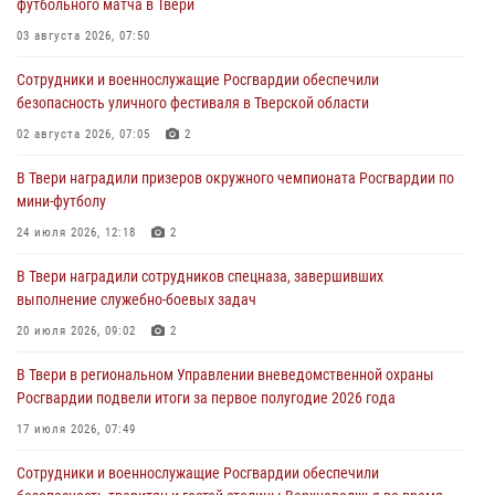
футбольного матча в Твери
Дню Крещения Руси
03 августа 2026, 07:50
28 июля 2026, 11:30
2
Сотрудники и военнослужащие Росгвардии обеспечили
Сотрудники вневедомственной охраны совершили 250 выездов и
безопасность уличного фестиваля в Тверской области
пресекли 20 правонарушений за неделю в Тверской области
02 августа 2026, 07:05
2
27 июля 2026, 08:29
В Твери наградили призеров окружного чемпионата Росгвардии по
В Твери наградили призеров окружного чемпионата Росгвардии по
мини-футболу
мини-футболу
24 июля 2026, 12:18
2
24 июля 2026, 12:18
2
В Твери наградили сотрудников спецназа, завершивших
Росгвардейцы оказали помощь водителю на дороге в городе Кашин
выполнение служебно-боевых задач
20 июля 2026, 09:02
2
22 июля 2026, 08:35
В Твери в региональном Управлении вневедомственной охраны
Росгвардии подвели итоги за первое полугодие 2026 года
17 июля 2026, 07:49
Сотрудники и военнослужащие Росгвардии обеспечили