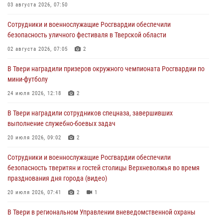
03 августа 2026, 07:50
28 июля 2026, 11:30
2
Сотрудники и военнослужащие Росгвардии обеспечили
Сотрудники вневедомственной охраны совершили 250 выездов и
безопасность уличного фестиваля в Тверской области
пресекли 20 правонарушений за неделю в Тверской области
02 августа 2026, 07:05
2
27 июля 2026, 08:29
В Твери наградили призеров окружного чемпионата Росгвардии по
В Твери наградили призеров окружного чемпионата Росгвардии по
мини-футболу
мини-футболу
24 июля 2026, 12:18
2
24 июля 2026, 12:18
2
В Твери наградили сотрудников спецназа, завершивших
Росгвардейцы оказали помощь водителю на дороге в городе Кашин
выполнение служебно-боевых задач
20 июля 2026, 09:02
2
22 июля 2026, 08:35
Сотрудники и военнослужащие Росгвардии обеспечили
безопасность тверитян и гостей столицы Верхневолжья во время
празднования дня города (видео)
20 июля 2026, 07:41
2
1
В Твери в региональном Управлении вневедомственной охраны
Росгвардии подвели итоги за первое полугодие 2026 года