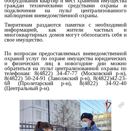
оборудования квартир и мест хранения имущества
граждан техническими средствами охраны и
подключения на пульт централизованного
наблюдения вневедомственной охраны.
Тверитянам
разда
ются
памятки с необходимой
информацией, как жители частных и
многоквартирных домов могут обезопасить себя и
свое имущество.
По вопросам предоставляемых вневедомственной
охраной услуг по охране имущества юридических
и физических лиц в новогодние дни можно
обратиться на пульт централизованной охраны по
телефонам: 8(4822) 34-47-77 (Московский р-н),
8(4822) 50-24-91 (Заволжский р-н), 8(4822)42-23-
68 (Пролетарский р-н), 8(4822) 34-92-40
(Центральный р-н).