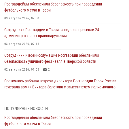
Росгвардейцы обеспечили безопасность при проведении
футбольного матча в Твери
03 августа 2026, 07:50
Сотрудники Росгвардии в Твери за неделю пресекли 24
административных правонарушения
03 августа 2026, 07:15
Сотрудники и военнослужащие Росгвардии обеспечили
безопасность уличного фестиваля в Тверской области
02 августа 2026, 07:05
2
Состоялась рабочая встреча директора Росгвардии Героя России
генерала армии Виктора Золотова с заместителем полномочного
представителя Президента Российской Федерации в Северо-
Кавказском федеральном округе Виталием Кузнецовым
31 июля 2026, 05:42
4
ПОПУЛЯРНЫЕ НОВОСТИ
Росгвардейцы обеспечили безопасность при проведении
Росгвардейцы в Твери приняли участие в молебне, посвященном
футбольного матча в Твери
Дню Крещения Руси