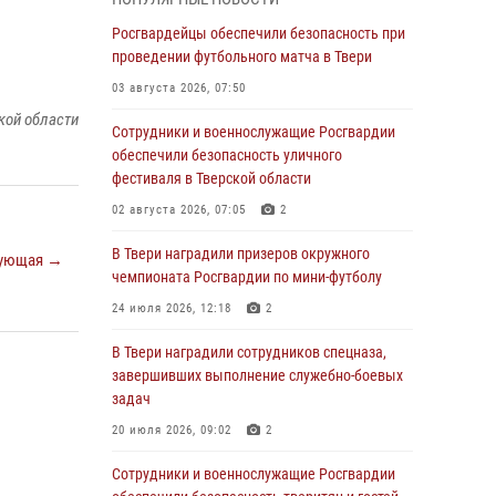
Росгвардии Героя России генерала армии
Виктора Золотова с заместителем
Росгвардейцы обеспечили безопасность при
полномочного представителя Президента
проведении футбольного матча в Твери
Российской Федерации в Северо-Кавказском
03 августа 2026, 07:50
федеральном округе Виталием Кузнецовым
кой области
Сотрудники и военнослужащие Росгвардии
31 июля 2026, 05:42
4
обеспечили безопасность уличного
Росгвардейцы в Твери приняли участие в
фестиваля в Тверской области
молебне, посвященном Дню Крещения Руси
02 августа 2026, 07:05
2
28 июля 2026, 11:30
2
В Твери наградили призеров окружного
ующая →
Сотрудники вневедомственной охраны
чемпионата Росгвардии по мини-футболу
совершили 250 выездов и пресекли 20
24 июля 2026, 12:18
2
правонарушений за неделю в Тверской
области
В Твери наградили сотрудников спецназа,
завершивших выполнение служебно-боевых
27 июля 2026, 08:29
задач
В Твери наградили призеров окружного
20 июля 2026, 09:02
2
чемпионата Росгвардии по мини-футболу
Сотрудники и военнослужащие Росгвардии
24 июля 2026, 12:18
2