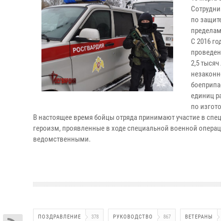
Сотрудни
по защите
пределам
С 2016 го
проведен
2,5 тысяч
незаконн
боеприпа
единиц р
по изгот
В настоящее время бойцы отряда принимают участие в спе
героизм, проявленные в ходе специальной военной операц
ведомственными.
ПОЗДРАВЛЕНИЕ
378
РУКОВОДСТВО
867
ВЕТЕРАНЫ