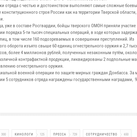
ки отряда с честью и достоинством выполняют самые сложные боевы
 конституционного строя России как на территории Тверской области, т
и.
да, уже в составе Росгвардии, бойцы тверского ОМОН приняли участие
ии порядка 5-ти тысяч специальных операций, в ходе которых задерж
 лиц, в том числе 160 подозреваемых в совершении преступлений. Из
ого оборота изъято свыше 60 единиц огнестрельного оружия и 2,7 тыс
сов, более 4 миллионов рублей, полученных незаконным путём, около
азличной контрафактной продукции, ликвидированы 2 подпольные ма
овлению огнестрельного оружия.
циальной военной операции по защите мирных граждан Донбасса. За 
ии 5 сотрудников отряда награждены государственными наградами, 9
300
КИНОЛОГИ
125
ПРЕССА
729
СОТРУДНИЧЕСТВО
650