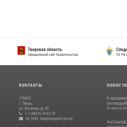
Тверская область
След
Официальный сайт Правительства
СК РФ 
КОНТАКТЫ
НОВОСТ
170025
В преддвер
г. Тверь,
росгвардейц
ул. Бочкина, д. 20
07 августа 20
+ 7 (4822) 74-42-78
ds_t369_tso@rosguard.gov.ru
РОСГВАРДЕ