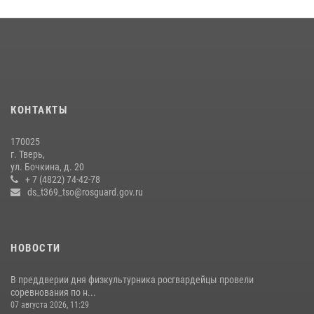
В Тверской области при содействии спецназа Росгвардии
задержаны подозреваемые в незаконном использовании сим-
боксов (видео)
16 июля 2026, 08:16
1
Представители Росгвардии провели спортивно — патриотическое
мероприятие для воспитанников летнего лагеря в Тверской области
КОНТАКТЫ
(видео)
22 июля 2026, 07:28
4
1
170025
г. Тверь,
Росгвардейцы оказали помощь водителю на дороге в городе Кашин
ул. Бочкина, д. 20
+ 7 (4822) 74-42-78
ds_t369_tso@rosguard.gov.ru
22 июля 2026, 08:35
НОВОСТИ
В преддверии дня физкультурника росгвардейцы провели
соревнования по н...
07 августа 2026, 11:29