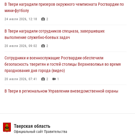
В Твери наградили призеров окружного чемпионата Росгвардии по
В Твери наградили призеров окружного чемпионата Росгвардии по
мини-футболу
мини-футболу
24 июля 2026, 12:18
2
24 июля 2026, 12:18
2
В Твери наградили сотрудников спецназа, завершивших
Росгвардейцы оказали помощь водителю на дороге в городе Кашин
выполнение служебно-боевых задач
20 июля 2026, 09:02
2
22 июля 2026, 08:35
Сотрудники и военнослужащие Росгвардии обеспечили
безопасность тверитян и гостей столицы Верхневолжья во время
празднования дня города (видео)
20 июля 2026, 07:41
2
1
В Твери в региональном Управлении вневедомственной охраны
Росгвардии подвели итоги за первое полугодие 2026 года
17 июля 2026, 07:49
В Твери продолжается акция «Каникулы с Росгвардией»
Тверская область
10 июля 2026, 08:44
1
1
Официальный сайт Правительства