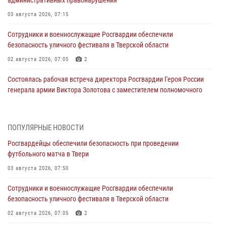
03 августа 2026, 07:15
Сотрудники и военнослужащие Росгвардии обеспечили
безопасность уличного фестиваля в Тверской области
02 августа 2026, 07:05
2
Состоялась рабочая встреча директора Росгвардии Героя России
генерала армии Виктора Золотова с заместителем полномочного
представителя Президента Российской Федерации в Северо-
Кавказском федеральном округе Виталием Кузнецовым
31 июля 2026, 05:42
4
ПОПУЛЯРНЫЕ НОВОСТИ
Росгвардейцы обеспечили безопасность при проведении
Росгвардейцы в Твери приняли участие в молебне, посвященном
футбольного матча в Твери
Дню Крещения Руси
03 августа 2026, 07:50
28 июля 2026, 11:30
2
Сотрудники и военнослужащие Росгвардии обеспечили
Сотрудники вневедомственной охраны совершили 250 выездов и
безопасность уличного фестиваля в Тверской области
пресекли 20 правонарушений за неделю в Тверской области
02 августа 2026, 07:05
2
27 июля 2026, 08:29