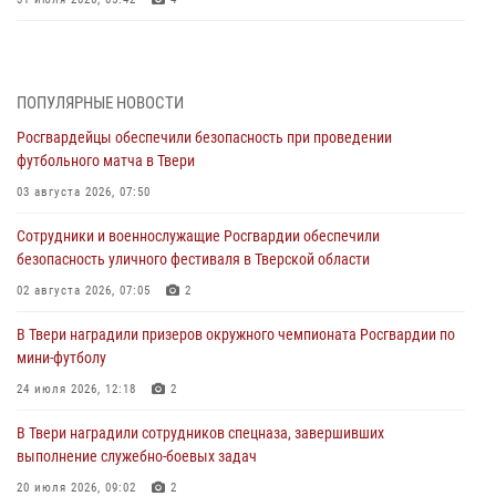
Росгвардейцы в Твери приняли участие в молебне, посвященном
Дню Крещения Руси
28 июля 2026, 11:30
2
ПОПУЛЯРНЫЕ НОВОСТИ
Росгвардейцы обеспечили безопасность при проведении
Сотрудники вневедомственной охраны совершили 250 выездов и
футбольного матча в Твери
пресекли 20 правонарушений за неделю в Тверской области
03 августа 2026, 07:50
27 июля 2026, 08:29
Сотрудники и военнослужащие Росгвардии обеспечили
В Твери наградили призеров окружного чемпионата Росгвардии по
безопасность уличного фестиваля в Тверской области
мини-футболу
02 августа 2026, 07:05
2
24 июля 2026, 12:18
2
В Твери наградили призеров окружного чемпионата Росгвардии по
Росгвардейцы оказали помощь водителю на дороге в городе Кашин
мини-футболу
24 июля 2026, 12:18
2
22 июля 2026, 08:35
В Твери наградили сотрудников спецназа, завершивших
Представители Росгвардии провели спортивно — патриотическое
выполнение служебно-боевых задач
мероприятие для воспитанников летнего лагеря в Тверской области
(видео)
20 июля 2026, 09:02
2