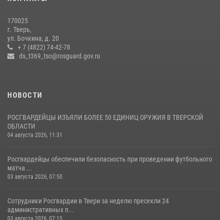
(видео)
22 июля 2026, 07:28
4
1
170025
г. Тверь,
В Тверской области Росгвардейцы проводят комплексные
ул. Бочкина, д. 20
проверки детских оздоровительных лагерей
+ 7 (4822) 74-42-78
ds_t369_tso@rosguard.gov.ru
08 июля 2026, 12:16
1
НОВОСТИ
РОСГВАРДЕЙЦЫ ИЗЪЯЛИ БОЛЕЕ 50 ЕДИНИЦ ОРУЖИЯ В ТВЕРСКОЙ
ОБЛАСТИ
04 августа 2026, 11:31
Росгвардейцы обеспечили безопасность при проведении футбольного
матча ...
03 августа 2026, 07:50
Сотрудники Росгвардии в Твери за неделю пресекли 24
административных п...
03 августа 2026, 07:15