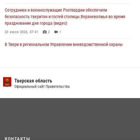
22 июля 2026, 07:28
4
1
Сотрудники и военнослужащие Росгвардии обеспечили
безопасность тверитян и гостей столицы Верхневолжья во время
празднования дня города (видео)
20 июля 2026, 07:41
2
1
В Твери в региональном Управлении вневедомственной охраны
Росгвардии подвели итоги за первое полугодие 2026 года
17 июля 2026, 07:49
В Твери продолжается акция «Каникулы с Росгвардией»
Тверская область
10 июля 2026, 08:44
1
1
Официальный сайт Правительства
В Тверской области при содействии спецназа Росгвардии
задержаны подозреваемые в незаконном использовании сим-
боксов (видео)
16 июля 2026, 08:16
1
Представители Росгвардии провели спортивно — патриотическое
мероприятие для воспитанников летнего лагеря в Тверской области
КОНТАКТЫ