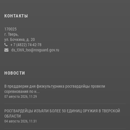
Представители Росгвардии провели спортивно — патриотическое
мероприятие для воспитанников летнего лагеря в Тверской области
КОНТАКТЫ
(видео)
22 июля 2026, 07:28
4
1
170025
г. Тверь,
Росгвардейцы оказали помощь водителю на дороге в городе Кашин
ул. Бочкина, д. 20
+ 7 (4822) 74-42-78
ds_t369_tso@rosguard.gov.ru
22 июля 2026, 08:35
НОВОСТИ
В преддверии дня физкультурника росгвардейцы провели
соревнования по н...
07 августа 2026, 11:29
РОСГВАРДЕЙЦЫ ИЗЪЯЛИ БОЛЕЕ 50 ЕДИНИЦ ОРУЖИЯ В ТВЕРСКОЙ
ОБЛАСТИ
04 августа 2026, 11:31