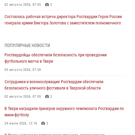
02 августа 2026, 07:05
2
Состоялась рабочая встреча директора Росгвардии Героя России
генерала армии Виктора Золотова с заместителем полномочного
представителя Президента Российской Федерации в Северо-
Кавказском федеральном округе Виталием Кузнецовым
31 июля 2026, 05:42
4
ПОПУЛЯРНЫЕ НОВОСТИ
Росгвардейцы обеспечили безопасность при проведении
Росгвардейцы в Твери приняли участие в молебне, посвященном
футбольного матча в Твери
Дню Крещения Руси
03 августа 2026, 07:50
28 июля 2026, 11:30
2
Сотрудники и военнослужащие Росгвардии обеспечили
Сотрудники вневедомственной охраны совершили 250 выездов и
безопасность уличного фестиваля в Тверской области
пресекли 20 правонарушений за неделю в Тверской области
02 августа 2026, 07:05
2
27 июля 2026, 08:29
В Твери наградили призеров окружного чемпионата Росгвардии по
В Твери наградили призеров окружного чемпионата Росгвардии по
мини-футболу
мини-футболу
24 июля 2026, 12:18
2
24 июля 2026, 12:18
2