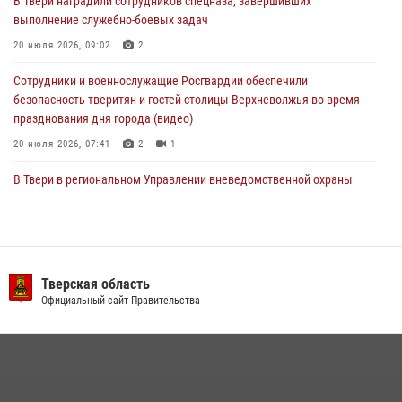
В Твери наградили сотрудников спецназа, завершивших
Росгвардейцы оказали помощь водителю на дороге в городе Кашин
выполнение служебно-боевых задач
20 июля 2026, 09:02
2
22 июля 2026, 08:35
Сотрудники и военнослужащие Росгвардии обеспечили
безопасность тверитян и гостей столицы Верхневолжья во время
празднования дня города (видео)
20 июля 2026, 07:41
2
1
В Твери в региональном Управлении вневедомственной охраны
Росгвардии подвели итоги за первое полугодие 2026 года
17 июля 2026, 07:49
В Твери продолжается акция «Каникулы с Росгвардией»
Тверская область
10 июля 2026, 08:44
1
1
Официальный сайт Правительства
В Тверской области при содействии спецназа Росгвардии
задержаны подозреваемые в незаконном использовании сим-
боксов (видео)
16 июля 2026, 08:16
1