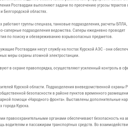
ления Росгвардии выполняют задачи по пресечению угрозы терактов в
 и Белгородской областях.
ах работают группы спецназа, танковые подразделения, расчеты БПЛА,
о-саперные подразделения ведомства. Саперы ежедневно проводят
тия по поиску и обезвреживанию взрывоопасных предметов.
ужащие Росгвардии несут службу на постах Курской АЭС - они обеспе
ых меры охраны атомной электростанции.
вуют в охране правопорядка, осуществляют усиленный контроль в сф
жителей Курской области. Подразделения вневедомственной охраны 
 общественной безопасности в районе пунктов временного размещен
итарной помощи «Народного фронта». Выставлены дополнительные на
 города Курска.
ими правоохранительными органами обеспечивают безопасность на а
щь водителям и пассажирам транспортных средств. Во взаимодействи