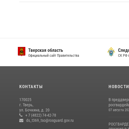
Тверская область
След
Официальный сайт Правительства
СК РФ 
КОНТАКТЫ
НОВОСТ
170025
В преддвер
г. Тверь,
росгвардейц
ул. Бочкина, д. 20
07 августа 20
+ 7 (4822) 74-42-78
ds_t369_tso@rosguard.gov.ru
РОСГВАРДЕ