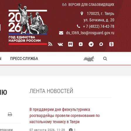
ВЕРСИЯ ДЛЯ СЛАБОВИДЯЩИХ
170025, г. Тверь
ул. Бочкина, д. 20
И
+ 7 (4822) 74-42-78
ds_t369_tso@rosguard.gov.ru
Ы
ПРЕСС-СЛУЖБА
ЛЕНТА НОВОСТЕЙ
ИЮ
В преддверии дня физкультурника
росгвардейцы провели соревнования по
настольному теннису в Твери
перации
07 августа 2026, 11:29
1