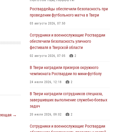
Росгвардии Героя России генерала армии
Виктора Золотова с заместителем
Росгвардейцы обеспечили безопасность при
полномочного представителя Президента
проведении футбольного матча в Твери
Российской Федерации в Северо-Кавказском
03 августа 2026, 07:50
федеральном округе Виталием Кузнецовым
Сотрудники и военнослужащие Росгвардии
31 июля 2026, 05:42
4
обеспечили безопасность уличного
Росгвардейцы в Твери приняли участие в
фестиваля в Тверской области
молебне, посвященном Дню Крещения Руси
02 августа 2026, 07:05
2
28 июля 2026, 11:30
2
В Твери наградили призеров окружного
Сотрудники вневедомственной охраны
чемпионата Росгвардии по мини-футболу
совершили 250 выездов и пресекли 20
24 июля 2026, 12:18
2
правонарушений за неделю в Тверской
области
В Твери наградили сотрудников спецназа,
завершивших выполнение служебно-боевых
27 июля 2026, 08:29
задач
В Твери наградили призеров окружного
ующая →
20 июля 2026, 09:02
2
чемпионата Росгвардии по мини-футболу
Сотрудники и военнослужащие Росгвардии
24 июля 2026, 12:18
2