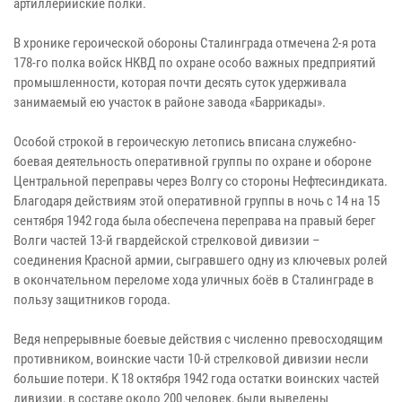
артиллерийские полки.
В хронике героической обороны Сталинграда отмечена 2-я рота
178-го полка войск НКВД по охране особо важных предприятий
промышленности, которая почти десять суток удерживала
занимаемый ею участок в районе завода «Баррикады».
Особой строкой в героическую летопись вписана служебно-
боевая деятельность оперативной группы по охране и обороне
Центральной переправы через Волгу со стороны Нефтесиндиката.
Благодаря действиям этой оперативной группы в ночь с 14 на 15
сентября 1942 года была обеспечена переправа на правый берег
Волги частей 13-й гвардейской стрелковой дивизии –
соединения Красной армии, сыгравшего одну из ключевых ролей
в окончательном переломе хода уличных боёв в Сталинграде в
пользу защитников города.
Ведя непрерывные боевые действия с численно превосходящим
противником, воинские части 10-й стрелковой дивизии несли
большие потери. К 18 октября 1942 года остатки воинских частей
дивизии, в составе около 200 человек, были выведены