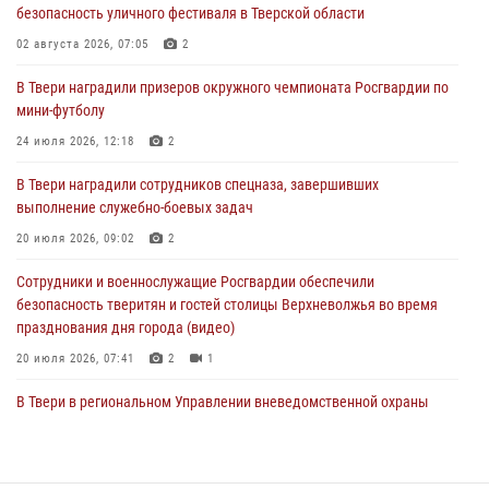
безопасность уличного фестиваля в Тверской области
пресекли 20 правонарушений за неделю в Тверской области
02 августа 2026, 07:05
2
27 июля 2026, 08:29
В Твери наградили призеров окружного чемпионата Росгвардии по
В Твери наградили призеров окружного чемпионата Росгвардии по
мини-футболу
мини-футболу
24 июля 2026, 12:18
2
24 июля 2026, 12:18
2
В Твери наградили сотрудников спецназа, завершивших
Росгвардейцы оказали помощь водителю на дороге в городе Кашин
выполнение служебно-боевых задач
20 июля 2026, 09:02
2
22 июля 2026, 08:35
Сотрудники и военнослужащие Росгвардии обеспечили
безопасность тверитян и гостей столицы Верхневолжья во время
празднования дня города (видео)
20 июля 2026, 07:41
2
1
В Твери в региональном Управлении вневедомственной охраны
Росгвардии подвели итоги за первое полугодие 2026 года
17 июля 2026, 07:49