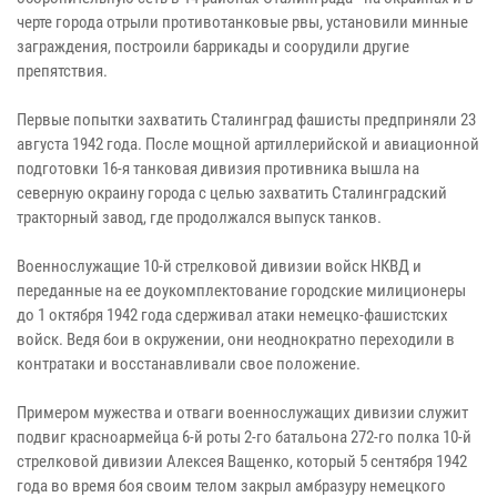
черте города отрыли противотанковые рвы, установили минные
заграждения, построили баррикады и соорудили другие
препятствия.
Первые попытки захватить Сталинград фашисты предприняли 23
августа 1942 года. После мощной артиллерийской и авиационной
подготовки 16-я танковая дивизия противника вышла на
северную окраину города с целью захватить Сталинградский
тракторный завод, где продолжался выпуск танков.
Военнослужащие 10-й стрелковой дивизии войск НКВД и
переданные на ее доукомплектование городские милиционеры
до 1 октября 1942 года сдерживал атаки немецко-фашистских
войск. Ведя бои в окружении, они неоднократно переходили в
контратаки и восстанавливали свое положение.
Примером мужества и отваги военнослужащих дивизии служит
подвиг красноармейца 6-й роты 2-го батальона 272-го полка 10-й
стрелковой дивизии Алексея Ващенко, который 5 сентября 1942
года во время боя своим телом закрыл амбразуру немецкого