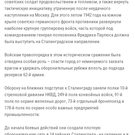
советских солдат продовольствием и топливом, а также вернуть
тактическую инициативу, утраченную после неудачного
наступления на Москву. Для этого летом 1942 года на южном
крыле советско-германского фронта противники развернули
наиболее крупную группировку войск, часть которой под
командованием генерал-полковника Фридриха Паулюса должна
была выступить на Сталинградском направлении.
Войскам правопорядка в этом историческом сражении была
отведена особая роль – спасти город от неминуемого захвата
врагом и удержать оборонительные рубежи вплоть до подхода
резервов 62-й армии.
Оборону на ближних подступах к Сталинграду заняли полки 10-й
стрелковой дивизии НКВД, 249-й полк конвойных войск, 91-й
полк по охране железных дорог, 73-й отдельный бронепоезд и
178-й полк по охране особо важных предприятий
промышленности.
До начала боевых действий они создали плотную
оборонительную сеть в 14 районах Сталинграда - на окраинах и в