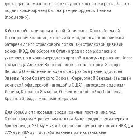
дзота, дав возможность развить успех контратаки роты. За этот
подвиг красноармеец был награжден орденом Ленина
(посмертно).
В бою особо отличился и Герой Советского Союза Алексей
Прохорович Волошин, который командовал артиллерийской
батареей 271-го стрелкового полка 10-й стрелковой дивизии
войск НКВД. Он оборонял Сталинград на самых опасных
участках, но в ходе очередного артналёта получил ранение. Через
три месяца Алексей Волошин вновь встал в строй. За годы
Великой Отечественной войны он 5 раз был ранен, удостоен
Звезды Героя Советского Союза, «Серебряной Звезды» (высшей
воинской офицерской наградой в США), награжден орденами
Ленина, Красного Знамени, Отечественной войны I степени,
Красной Звезды, многими медалями.
Для борьбы с танковыми соединениями противника под
Сталинградом стрелковым полкам была придана артиллерия и
бронепоезда: 271-му – 73-й бронепоезд внутренних войск НКВД, а
272-му и 282-му – истребительные противотанковые