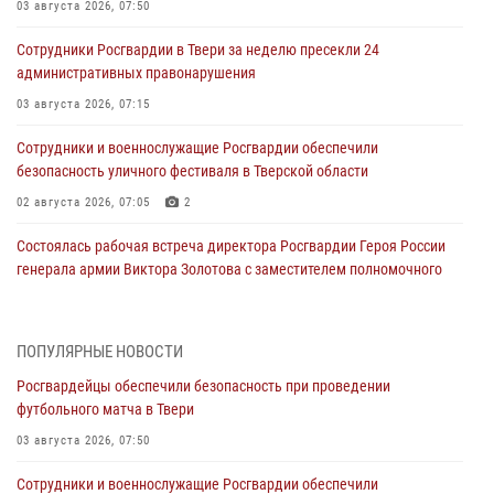
03 августа 2026, 07:50
Сотрудники Росгвардии в Твери за неделю пресекли 24
административных правонарушения
03 августа 2026, 07:15
Сотрудники и военнослужащие Росгвардии обеспечили
безопасность уличного фестиваля в Тверской области
02 августа 2026, 07:05
2
Состоялась рабочая встреча директора Росгвардии Героя России
генерала армии Виктора Золотова с заместителем полномочного
представителя Президента Российской Федерации в Северо-
Кавказском федеральном округе Виталием Кузнецовым
31 июля 2026, 05:42
4
ПОПУЛЯРНЫЕ НОВОСТИ
Росгвардейцы обеспечили безопасность при проведении
Росгвардейцы в Твери приняли участие в молебне, посвященном
футбольного матча в Твери
Дню Крещения Руси
03 августа 2026, 07:50
28 июля 2026, 11:30
2
Сотрудники и военнослужащие Росгвардии обеспечили
Сотрудники вневедомственной охраны совершили 250 выездов и