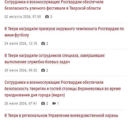
Сотрудники и военнослужащие Росгвардии обеспечили
В Твери наградили призеров окружного чемпионата Росгвардии по
безопасность уличного фестиваля в Тверской области
мини-футболу
02 августа 2026, 07:05
2
24 июля 2026, 12:18
2
В Твери наградили призеров окружного чемпионата Росгвардии по
Росгвардейцы оказали помощь водителю на дороге в городе Кашин
мини-футболу
24 июля 2026, 12:18
2
22 июля 2026, 08:35
В Твери наградили сотрудников спецназа, завершивших
Представители Росгвардии провели спортивно — патриотическое
выполнение служебно-боевых задач
мероприятие для воспитанников летнего лагеря в Тверской области
(видео)
20 июля 2026, 09:02
2
22 июля 2026, 07:28
4
1
Сотрудники и военнослужащие Росгвардии обеспечили
безопасность тверитян и гостей столицы Верхневолжья во время
празднования дня города (видео)
20 июля 2026, 07:41
2
1
В Твери в региональном Управлении вневедомственной охраны
Росгвардии подвели итоги за первое полугодие 2026 года
17 июля 2026, 07:49