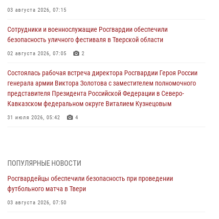
03 августа 2026, 07:15
Сотрудники и военнослужащие Росгвардии обеспечили
безопасность уличного фестиваля в Тверской области
02 августа 2026, 07:05
2
Состоялась рабочая встреча директора Росгвардии Героя России
генерала армии Виктора Золотова с заместителем полномочного
представителя Президента Российской Федерации в Северо-
Кавказском федеральном округе Виталием Кузнецовым
31 июля 2026, 05:42
4
Росгвардейцы в Твери приняли участие в молебне, посвященном
Дню Крещения Руси
28 июля 2026, 11:30
2
ПОПУЛЯРНЫЕ НОВОСТИ
Росгвардейцы обеспечили безопасность при проведении
Сотрудники вневедомственной охраны совершили 250 выездов и
футбольного матча в Твери
пресекли 20 правонарушений за неделю в Тверской области
03 августа 2026, 07:50
27 июля 2026, 08:29