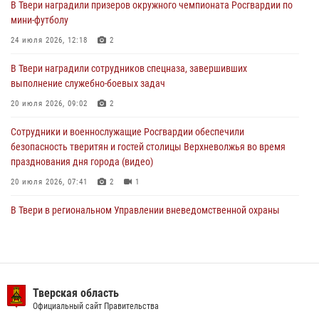
В Твери наградили призеров окружного чемпионата Росгвардии по
В Твери наградили призеров окружного чемпионата Росгвардии по
мини-футболу
мини-футболу
24 июля 2026, 12:18
2
24 июля 2026, 12:18
2
В Твери наградили сотрудников спецназа, завершивших
Росгвардейцы оказали помощь водителю на дороге в городе Кашин
выполнение служебно-боевых задач
20 июля 2026, 09:02
2
22 июля 2026, 08:35
Сотрудники и военнослужащие Росгвардии обеспечили
безопасность тверитян и гостей столицы Верхневолжья во время
празднования дня города (видео)
20 июля 2026, 07:41
2
1
В Твери в региональном Управлении вневедомственной охраны
Росгвардии подвели итоги за первое полугодие 2026 года
17 июля 2026, 07:49
В Твери продолжается акция «Каникулы с Росгвардией»
Тверская область
10 июля 2026, 08:44
1
1
Официальный сайт Правительства