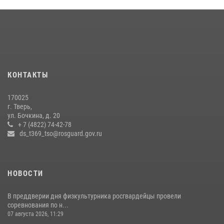
В Тверской области при содействии спецназа Росгвардии
задержаны подозреваемые в незаконном использовании сим-
боксов (видео)
16 июля 2026, 08:16
1
Представители Росгвардии провели спортивно — патриотическое
мероприятие для воспитанников летнего лагеря в Тверской области
КОНТАКТЫ
(видео)
22 июля 2026, 07:28
4
1
170025
г. Тверь,
Росгвардейцы оказали помощь водителю на дороге в городе Кашин
ул. Бочкина, д. 20
+ 7 (4822) 74-42-78
ds_t369_tso@rosguard.gov.ru
22 июля 2026, 08:35
НОВОСТИ
В преддверии дня физкультурника росгвардейцы провели
соревнования по н...
07 августа 2026, 11:29