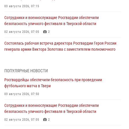
03 августа 2026, 07:15
Сотрудники и военнослужащие Росгвардии обеспечили
безопасность уличного фестиваля в Тверской области
02 августа 2026, 07:05
2
Состоялась рабочая встреча директора Росгвардии Героя России
генерала армии Виктора Золотова с заместителем полномочного
представителя Президента Российской Федерации в Северо-
Кавказском федеральном округе Виталием Кузнецовым
31 июля 2026, 05:42
4
ПОПУЛЯРНЫЕ НОВОСТИ
Росгвардейцы обеспечили безопасность при проведении
Росгвардейцы в Твери приняли участие в молебне, посвященном
футбольного матча в Твери
Дню Крещения Руси
03 августа 2026, 07:50
28 июля 2026, 11:30
2
Сотрудники и военнослужащие Росгвардии обеспечили
Сотрудники вневедомственной охраны совершили 250 выездов и
безопасность уличного фестиваля в Тверской области
пресекли 20 правонарушений за неделю в Тверской области
02 августа 2026, 07:05
2
27 июля 2026, 08:29