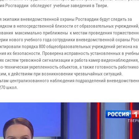
ия Росгвардии обследуют учебные заведения в Твери.
ря экипажи вневедомственной охраны Росгвардии будут следить за
ядком в непосредственной близости от образовательных учреждений
ования максимально приближены к местам проведения торжественн
ерии нового учебного года сотрудники вневедомственной охраны Рос
ктировали порядка 800 общеобразовательных учреждений региона на
ния их безопасности. Проверена исправность установленных в учебн
ях систем тревожной сигнализации и работа камер видеонаблюдения,
о-техническая укрепленность объектов, а также готовность работник
им, к действиям при возникновении чрезвычайных ситуаций.
пультам централизованного наблюдения подразделений вневедомствен
270 школ.