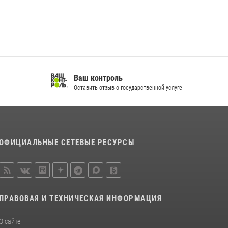
спортивно — патриотическое мероприятие
для воспитанников летнего лагеря в
Тверской области (видео)
22 июля 2026, 07:28
4
1
В Тверской области Росгвардейцы проводят
комплексные проверки детских
Ваш контроль
оздоровительных лагерей
Оставить отзыв о государственной услуге
08 июля 2026, 12:16
1
ОФИЦИАЛЬНЫЕ СЕТЕВЫЕ РЕСУРСЫ
ПРАВОВАЯ И ТЕХНИЧЕСКАЯ ИНФОРМАЦИЯ
О сайте