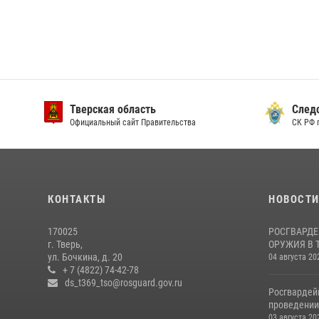
Тверская область
След
Официальный сайт Правительства
СК РФ 
КОНТАКТЫ
НОВОСТ
170025
РОСГВАРДЕ
г. Тверь,
ОРУЖИЯ В 
ул. Бочкина, д. 20
04 августа 20
+ 7 (4822) 74-42-78
ds_t369_tso@rosguard.gov.ru
Росгвардей
проведении 
03 августа 20