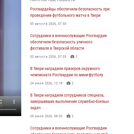
31 июля 2026, 05:42
4
Росгвардейцы обеспечили безопасность при
Росгвардейцы в Твери приняли участие в
проведении футбольного матча в Твери
молебне, посвященном Дню Крещения Руси
03 августа 2026, 07:50
28 июля 2026, 11:30
2
Сотрудники и военнослужащие Росгвардии
Сотрудники вневедомственной охраны
обеспечили безопасность уличного
совершили 250 выездов и пресекли 20
фестиваля в Тверской области
правонарушений за неделю в Тверской
02 августа 2026, 07:05
2
области
В Твери наградили призеров окружного
27 июля 2026, 08:29
чемпионата Росгвардии по мини-футболу
В Твери наградили призеров окружного
24 июля 2026, 12:18
2
чемпионата Росгвардии по мини-футболу
В Твери наградили сотрудников спецназа,
24 июля 2026, 12:18
2
завершивших выполнение служебно-боевых
Росгвардейцы оказали помощь водителю на
задач
дороге в городе Кашин
20 июля 2026, 09:02
2
22 июля 2026, 08:35
Сотрудники и военнослужащие Росгвардии
Представители Росгвардии провели