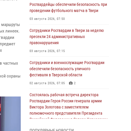
Росгвардейцы обеспечили безопасность при
проведении футбольного матча в Твери
03 августа 2026, 07:50
, маршруты
Сотрудники Росгвардии в Твери за неделю
ых линеек.
пресекли 24 административных
гвардии
правонарушения
 предмет
ых
03 августа 2026, 07:15
Сотрудники и военнослужащие Росгвардии
ов частных
обеспечили безопасность уличного
фестиваля в Тверской области
ной охраны
02 августа 2026, 07:05
2
Состоялась рабочая встреча директора
Росгвардии Героя России генерала армии
Виктора Золотова с заместителем
полномочного представителя Президента
Российской Федерации в Северо-Кавказском
федеральном округе Виталием Кузнецовым
ПОПУЛЯРНЫЕ НОВОСТИ