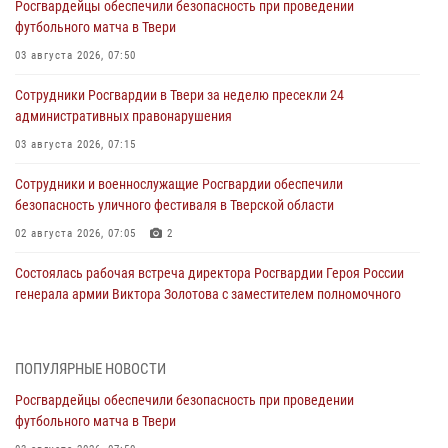
Росгвардейцы обеспечили безопасность при проведении
футбольного матча в Твери
03 августа 2026, 07:50
Сотрудники Росгвардии в Твери за неделю пресекли 24
административных правонарушения
03 августа 2026, 07:15
Сотрудники и военнослужащие Росгвардии обеспечили
безопасность уличного фестиваля в Тверской области
02 августа 2026, 07:05
2
Состоялась рабочая встреча директора Росгвардии Героя России
генерала армии Виктора Золотова с заместителем полномочного
представителя Президента Российской Федерации в Северо-
Кавказском федеральном округе Виталием Кузнецовым
31 июля 2026, 05:42
4
ПОПУЛЯРНЫЕ НОВОСТИ
Росгвардейцы обеспечили безопасность при проведении
Росгвардейцы в Твери приняли участие в молебне, посвященном
футбольного матча в Твери
Дню Крещения Руси