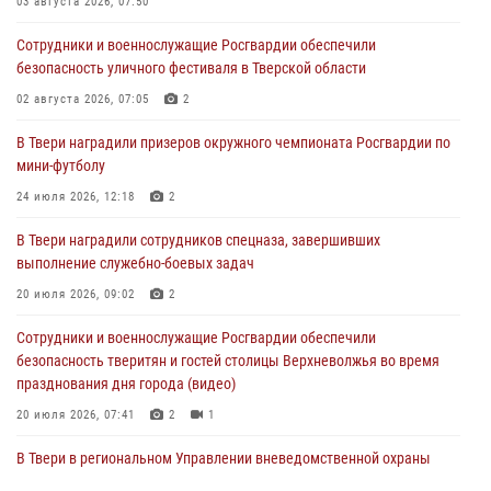
03 августа 2026, 07:50
28 июля 2026, 11:30
2
Сотрудники и военнослужащие Росгвардии обеспечили
Сотрудники вневедомственной охраны совершили 250 выездов и
безопасность уличного фестиваля в Тверской области
пресекли 20 правонарушений за неделю в Тверской области
02 августа 2026, 07:05
2
27 июля 2026, 08:29
В Твери наградили призеров окружного чемпионата Росгвардии по
В Твери наградили призеров окружного чемпионата Росгвардии по
мини-футболу
мини-футболу
24 июля 2026, 12:18
2
24 июля 2026, 12:18
2
В Твери наградили сотрудников спецназа, завершивших
Росгвардейцы оказали помощь водителю на дороге в городе Кашин
выполнение служебно-боевых задач
20 июля 2026, 09:02
2
22 июля 2026, 08:35
Сотрудники и военнослужащие Росгвардии обеспечили
безопасность тверитян и гостей столицы Верхневолжья во время
празднования дня города (видео)
20 июля 2026, 07:41
2
1
В Твери в региональном Управлении вневедомственной охраны
Росгвардии подвели итоги за первое полугодие 2026 года