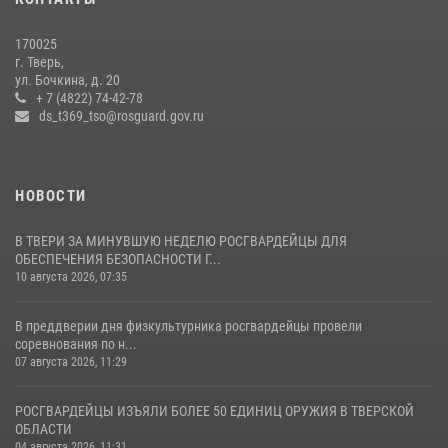
22 июля 2026, 08:35
170025
Представители Росгвардии провели спортивно — патриотическое
г. Тверь,
мероприятие для воспитанников летнего лагеря в Тверской области
ул. Бочкина, д. 20
(видео)
+ 7 (4822) 74-42-78
ds_t369_tso@rosguard.gov.ru
22 июля 2026, 07:28
4
1
НОВОСТИ
В ТВЕРИ ЗА МИНУВШУЮ НЕДЕЛЮ РОСГВАРДЕЙЦЫ ДЛЯ
ОБЕСПЕЧЕНИЯ БЕЗОПАСНОСТИ Г...
10 августа 2026, 07:35
В преддверии дня физкультурника росгвардейцы провели
соревнования по н...
07 августа 2026, 11:29
РОСГВАРДЕЙЦЫ ИЗЪЯЛИ БОЛЕЕ 50 ЕДИНИЦ ОРУЖИЯ В ТВЕРСКОЙ
ОБЛАСТИ
04 августа 2026, 11:31