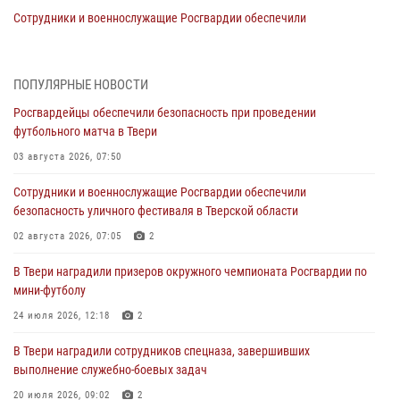
Сотрудники и военнослужащие Росгвардии обеспечили
безопасность уличного фестиваля в Тверской области
02 августа 2026, 07:05
2
ПОПУЛЯРНЫЕ НОВОСТИ
Состоялась рабочая встреча директора Росгвардии Героя России
Росгвардейцы обеспечили безопасность при проведении
генерала армии Виктора Золотова с заместителем полномочного
футбольного матча в Твери
представителя Президента Российской Федерации в Северо-
Кавказском федеральном округе Виталием Кузнецовым
03 августа 2026, 07:50
31 июля 2026, 05:42
4
Сотрудники и военнослужащие Росгвардии обеспечили
безопасность уличного фестиваля в Тверской области
Росгвардейцы в Твери приняли участие в молебне, посвященном
Дню Крещения Руси
02 августа 2026, 07:05
2
28 июля 2026, 11:30
2
В Твери наградили призеров окружного чемпионата Росгвардии по
мини-футболу
Сотрудники вневедомственной охраны совершили 250 выездов и
пресекли 20 правонарушений за неделю в Тверской области
24 июля 2026, 12:18
2
27 июля 2026, 08:29
В Твери наградили сотрудников спецназа, завершивших
выполнение служебно-боевых задач
В Твери наградили призеров окружного чемпионата Росгвардии по
мини-футболу
20 июля 2026, 09:02
2