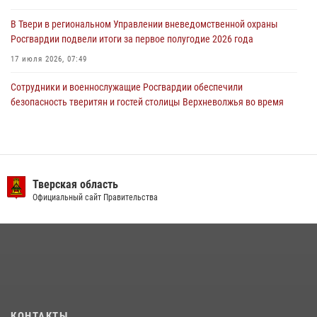
24 июля 2026, 12:18
2
В Твери в региональном Управлении вневедомственной охраны
Росгвардии подвели итоги за первое полугодие 2026 года
17 июля 2026, 07:49
Сотрудники и военнослужащие Росгвардии обеспечили
безопасность тверитян и гостей столицы Верхневолжья во время
празднования дня города (видео)
20 июля 2026, 07:41
2
1
В Твери продолжается акция «Каникулы с Росгвардией»
Тверская область
10 июля 2026, 08:44
1
1
Официальный сайт Правительства
В Тверской области при содействии спецназа Росгвардии
задержаны подозреваемые в незаконном использовании сим-
боксов (видео)
16 июля 2026, 08:16
1
Росгвардейцы оказали помощь водителю на дороге в городе Кашин
КОНТАКТЫ