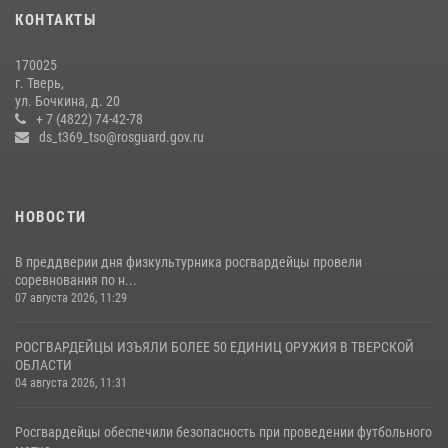
мероприятие для воспитанников летнего лагеря в Тверской области
КОНТАКТЫ
(видео)
22 июля 2026, 07:28
4
1
170025
г. Тверь,
Росгвардейцы оказали помощь водителю на дороге в городе Кашин
ул. Бочкина, д. 20
+ 7 (4822) 74-42-78
ds_t369_tso@rosguard.gov.ru
22 июля 2026, 08:35
НОВОСТИ
В преддверии дня физкультурника росгвардейцы провели
соревнования по н...
07 августа 2026, 11:29
РОСГВАРДЕЙЦЫ ИЗЪЯЛИ БОЛЕЕ 50 ЕДИНИЦ ОРУЖИЯ В ТВЕРСКОЙ
ОБЛАСТИ
04 августа 2026, 11:31
Росгвардейцы обеспечили безопасность при проведении футбольного