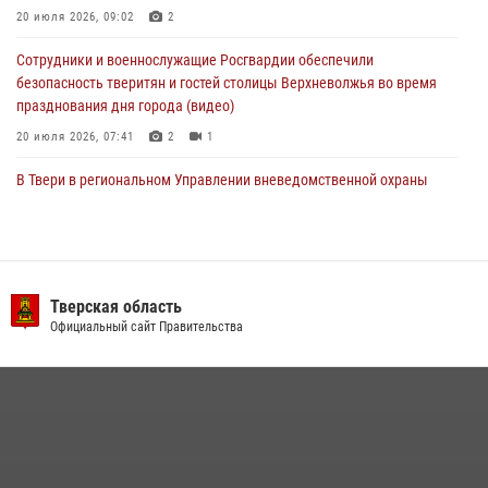
20 июля 2026, 09:02
2
22 июля 2026, 08:35
Сотрудники и военнослужащие Росгвардии обеспечили
безопасность тверитян и гостей столицы Верхневолжья во время
празднования дня города (видео)
20 июля 2026, 07:41
2
1
В Твери в региональном Управлении вневедомственной охраны
Росгвардии подвели итоги за первое полугодие 2026 года
17 июля 2026, 07:49
В Твери продолжается акция «Каникулы с Росгвардией»
Тверская область
10 июля 2026, 08:44
1
1
Официальный сайт Правительства
В Тверской области при содействии спецназа Росгвардии
задержаны подозреваемые в незаконном использовании сим-
боксов (видео)
16 июля 2026, 08:16
1
Представители Росгвардии провели спортивно — патриотическое