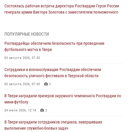
Состоялась рабочая встреча директора Росгвардии Героя России
генерала армии Виктора Золотова с заместителем полномочного
представителя Президента Российской Федерации в Северо-
Кавказском федеральном округе Виталием Кузнецовым
31 июля 2026, 05:42
4
ПОПУЛЯРНЫЕ НОВОСТИ
Росгвардейцы обеспечили безопасность при проведении
Росгвардейцы в Твери приняли участие в молебне, посвященном
футбольного матча в Твери
Дню Крещения Руси
03 августа 2026, 07:50
28 июля 2026, 11:30
2
Сотрудники и военнослужащие Росгвардии обеспечили
Сотрудники вневедомственной охраны совершили 250 выездов и
безопасность уличного фестиваля в Тверской области
пресекли 20 правонарушений за неделю в Тверской области
02 августа 2026, 07:05
2
27 июля 2026, 08:29
В Твери наградили призеров окружного чемпионата Росгвардии по
В Твери наградили призеров окружного чемпионата Росгвардии по
мини-футболу
мини-футболу
24 июля 2026, 12:18
2
24 июля 2026, 12:18
2
В Твери наградили сотрудников спецназа, завершивших
Росгвардейцы оказали помощь водителю на дороге в городе Кашин
выполнение служебно-боевых задач