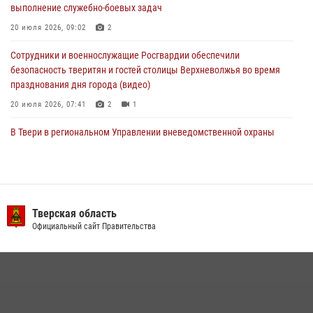
выполнение служебно-боевых задач
мероприятие для воспитанников летнего лагеря в Тверской области
(видео)
20 июля 2026, 09:02
2
22 июля 2026, 07:28
4
1
Сотрудники и военнослужащие Росгвардии обеспечили
безопасность тверитян и гостей столицы Верхневолжья во время
празднования дня города (видео)
20 июля 2026, 07:41
2
1
В Твери в региональном Управлении вневедомственной охраны
Росгвардии подвели итоги за первое полугодие 2026 года
17 июля 2026, 07:49
В Твери продолжается акция «Каникулы с Росгвардией»
Тверская область
10 июля 2026, 08:44
1
1
Официальный сайт Правительства
В Тверской области при содействии спецназа Росгвардии
задержаны подозреваемые в незаконном использовании сим-
боксов (видео)
16 июля 2026, 08:16
1