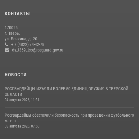
Представители Росгвардии провели спортивно — патриотическое
мероприятие для воспитанников летнего лагеря в Тверской области
КОНТАКТЫ
(видео)
22 июля 2026, 07:28
4
1
170025
г. Тверь,
В Тверской области Росгвардейцы проводят комплексные
ул. Бочкина, д. 20
проверки детских оздоровительных лагерей
+ 7 (4822) 74-42-78
ds_t369_tso@rosguard.gov.ru
08 июля 2026, 12:16
1
НОВОСТИ
РОСГВАРДЕЙЦЫ ИЗЪЯЛИ БОЛЕЕ 50 ЕДИНИЦ ОРУЖИЯ В ТВЕРСКОЙ
ОБЛАСТИ
04 августа 2026, 11:31
Росгвардейцы обеспечили безопасность при проведении футбольного
матча ...
03 августа 2026, 07:50