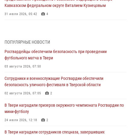
Кавказском федеральном округе Виталием Кузнецовым
31 июля 2026, 05:42
4
Росгвардейцы в Твери приняли участие в молебне, посвященном
Дню Крещения Руси
28 июля 2026, 11:30
2
ПОПУЛЯРНЫЕ НОВОСТИ
Росгвардейцы обеспечили безопасность при проведении
Сотрудники вневедомственной охраны совершили 250 выездов и
футбольного матча в Твери
пресекли 20 правонарушений за неделю в Тверской области
03 августа 2026, 07:50
27 июля 2026, 08:29
Сотрудники и военнослужащие Росгвардии обеспечили
В Твери наградили призеров окружного чемпионата Росгвардии по
безопасность уличного фестиваля в Тверской области
мини-футболу
02 августа 2026, 07:05
2
24 июля 2026, 12:18
2
В Твери наградили призеров окружного чемпионата Росгвардии по
Росгвардейцы оказали помощь водителю на дороге в городе Кашин
мини-футболу
24 июля 2026, 12:18
2
22 июля 2026, 08:35
В Твери наградили сотрудников спецназа, завершивших
Представители Росгвардии провели спортивно — патриотическое