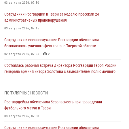
03 августа 2026, 07:50
Сотрудники Росгвардии в Твери за неделю пресекли 24
административных правонарушения
03 августа 2026, 07:15
Сотрудники и военнослужащие Росгвардии обеспечили
безопасность уличного фестиваля в Тверской области
02 августа 2026, 07:05
2
Состоялась рабочая встреча директора Росгвардии Героя России
генерала армии Виктора Золотова с заместителем полномочного
представителя Президента Российской Федерации в Северо-
Кавказском федеральном округе Виталием Кузнецовым
31 июля 2026, 05:42
4
ПОПУЛЯРНЫЕ НОВОСТИ
Росгвардейцы обеспечили безопасность при проведении
Росгвардейцы в Твери приняли участие в молебне, посвященном
футбольного матча в Твери
Дню Крещения Руси
03 августа 2026, 07:50
28 июля 2026, 11:30
2
Сотрудники и военнослужащие Росгвардии обеспечили
Сотрудники вневедомственной охраны совершили 250 выездов и