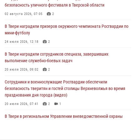
безопасность уличного фестиваля в Тверской области
пресекли 20 правонарушений за неделю в Тверской области
02 августа 2026, 07:05
2
27 июля 2026, 08:29
В Твери наградили призеров окружного чемпионата Росгвардии по
В Твери наградили призеров окружного чемпионата Росгвардии по
мини-футболу
мини-футболу
24 июля 2026, 12:18
2
24 июля 2026, 12:18
2
В Твери наградили сотрудников спецназа, завершивших
Росгвардейцы оказали помощь водителю на дороге в городе Кашин
выполнение служебно-боевых задач
20 июля 2026, 09:02
2
22 июля 2026, 08:35
Сотрудники и военнослужащие Росгвардии обеспечили
безопасность тверитян и гостей столицы Верхневолжья во время
празднования дня города (видео)
20 июля 2026, 07:41
2
1
В Твери в региональном Управлении вневедомственной охраны
Росгвардии подвели итоги за первое полугодие 2026 года
17 июля 2026, 07:49