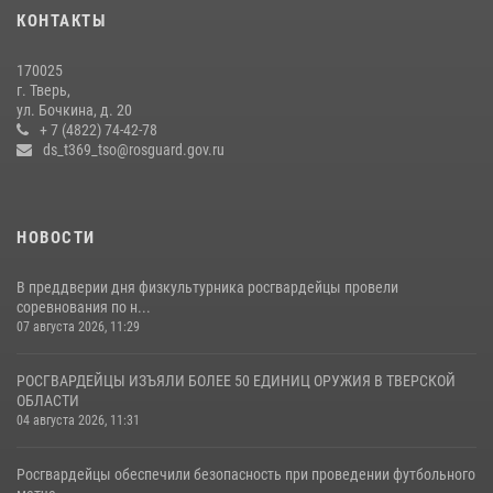
мероприятие для воспитанников летнего лагеря в Тверской области
КОНТАКТЫ
(видео)
22 июля 2026, 07:28
4
1
170025
г. Тверь,
Росгвардейцы оказали помощь водителю на дороге в городе Кашин
ул. Бочкина, д. 20
+ 7 (4822) 74-42-78
ds_t369_tso@rosguard.gov.ru
22 июля 2026, 08:35
НОВОСТИ
В преддверии дня физкультурника росгвардейцы провели
соревнования по н...
07 августа 2026, 11:29
РОСГВАРДЕЙЦЫ ИЗЪЯЛИ БОЛЕЕ 50 ЕДИНИЦ ОРУЖИЯ В ТВЕРСКОЙ
ОБЛАСТИ
04 августа 2026, 11:31
Росгвардейцы обеспечили безопасность при проведении футбольного