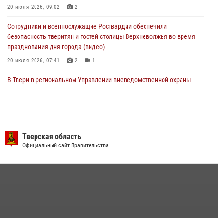
20 июля 2026, 09:02
2
22 июля 2026, 08:35
Сотрудники и военнослужащие Росгвардии обеспечили
безопасность тверитян и гостей столицы Верхневолжья во время
празднования дня города (видео)
20 июля 2026, 07:41
2
1
В Твери в региональном Управлении вневедомственной охраны
Росгвардии подвели итоги за первое полугодие 2026 года
17 июля 2026, 07:49
В Твери продолжается акция «Каникулы с Росгвардией»
Тверская область
10 июля 2026, 08:44
1
1
Официальный сайт Правительства
В Тверской области при содействии спецназа Росгвардии
задержаны подозреваемые в незаконном использовании сим-
боксов (видео)
16 июля 2026, 08:16
1
Представители Росгвардии провели спортивно — патриотическое