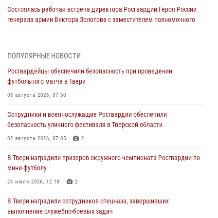
Состоялась рабочая встреча директора Росгвардии Героя России
генерала армии Виктора Золотова с заместителем полномочного
представителя Президента Российской Федерации в Северо-
Кавказском федеральном округе Виталием Кузнецовым
31 июля 2026, 05:42
4
ПОПУЛЯРНЫЕ НОВОСТИ
Росгвардейцы обеспечили безопасность при проведении
Росгвардейцы в Твери приняли участие в молебне, посвященном
футбольного матча в Твери
Дню Крещения Руси
03 августа 2026, 07:50
28 июля 2026, 11:30
2
Сотрудники и военнослужащие Росгвардии обеспечили
Сотрудники вневедомственной охраны совершили 250 выездов и
безопасность уличного фестиваля в Тверской области
пресекли 20 правонарушений за неделю в Тверской области
02 августа 2026, 07:05
2
27 июля 2026, 08:29
В Твери наградили призеров окружного чемпионата Росгвардии по
В Твери наградили призеров окружного чемпионата Росгвардии по
мини-футболу
мини-футболу
24 июля 2026, 12:18
2
24 июля 2026, 12:18
2
В Твери наградили сотрудников спецназа, завершивших
Росгвардейцы оказали помощь водителю на дороге в городе Кашин
выполнение служебно-боевых задач