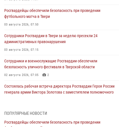
Росгвардейцы обеспечили безопасность при проведении
футбольного матча в Твери
03 августа 2026, 07:50
Сотрудники Росгвардии в Твери за неделю пресекли 24
административных правонарушения
03 августа 2026, 07:15
Сотрудники и военнослужащие Росгвардии обеспечили
безопасность уличного фестиваля в Тверской области
02 августа 2026, 07:05
2
Состоялась рабочая встреча директора Росгвардии Героя России
генерала армии Виктора Золотова с заместителем полномочного
представителя Президента Российской Федерации в Северо-
Кавказском федеральном округе Виталием Кузнецовым
31 июля 2026, 05:42
4
ПОПУЛЯРНЫЕ НОВОСТИ
Росгвардейцы обеспечили безопасность при проведении
Росгвардейцы в Твери приняли участие в молебне, посвященном