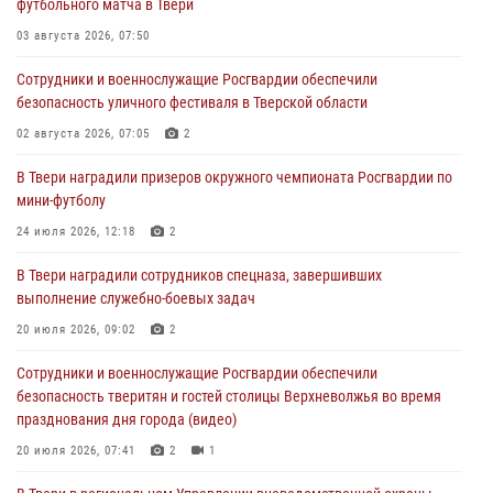
футбольного матча в Твери
Дню Крещения Руси
03 августа 2026, 07:50
28 июля 2026, 11:30
2
Сотрудники и военнослужащие Росгвардии обеспечили
Сотрудники вневедомственной охраны совершили 250 выездов и
безопасность уличного фестиваля в Тверской области
пресекли 20 правонарушений за неделю в Тверской области
02 августа 2026, 07:05
2
27 июля 2026, 08:29
В Твери наградили призеров окружного чемпионата Росгвардии по
В Твери наградили призеров окружного чемпионата Росгвардии по
мини-футболу
мини-футболу
24 июля 2026, 12:18
2
24 июля 2026, 12:18
2
В Твери наградили сотрудников спецназа, завершивших
Росгвардейцы оказали помощь водителю на дороге в городе Кашин
выполнение служебно-боевых задач
20 июля 2026, 09:02
2
22 июля 2026, 08:35
Сотрудники и военнослужащие Росгвардии обеспечили
безопасность тверитян и гостей столицы Верхневолжья во время
празднования дня города (видео)
20 июля 2026, 07:41
2
1