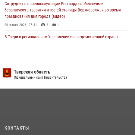
Сотрудники и военнослужащие Росгвардии обеспечили
безопасность тверитян и гостей столицы Верхневолжья во время
празднования дня города (видео)
20 июля 2026, 07:41
2
1
В Твери в региональном Управлении вневедомственной охраны
Росгвардии подвели итоги за первое полугодие 2026 года
17 июля 2026, 07:49
В Твери продолжается акция «Каникулы с Росгвардией»
Тверская область
10 июля 2026, 08:44
1
1
Официальный сайт Правительства
В Тверской области при содействии спецназа Росгвардии
задержаны подозреваемые в незаконном использовании сим-
боксов (видео)
16 июля 2026, 08:16
1
Представители Росгвардии провели спортивно — патриотическое
мероприятие для воспитанников летнего лагеря в Тверской области
КОНТАКТЫ
(видео)