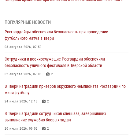
представителя Президента Российской Федерации в Северо-
Кавказском федеральном округе Виталием Кузнецовым
31 июля 2026, 05:42
4
ПОПУЛЯРНЫЕ НОВОСТИ
Росгвардейцы обеспечили безопасность при проведении
Росгвардейцы в Твери приняли участие в молебне, посвященном
футбольного матча в Твери
Дню Крещения Руси
03 августа 2026, 07:50
28 июля 2026, 11:30
2
Сотрудники и военнослужащие Росгвардии обеспечили
Сотрудники вневедомственной охраны совершили 250 выездов и
безопасность уличного фестиваля в Тверской области
пресекли 20 правонарушений за неделю в Тверской области
02 августа 2026, 07:05
2
27 июля 2026, 08:29
В Твери наградили призеров окружного чемпионата Росгвардии по
В Твери наградили призеров окружного чемпионата Росгвардии по
мини-футболу
мини-футболу
24 июля 2026, 12:18
2
24 июля 2026, 12:18
2
В Твери наградили сотрудников спецназа, завершивших
Росгвардейцы оказали помощь водителю на дороге в городе Кашин
выполнение служебно-боевых задач
20 июля 2026, 09:02
2
22 июля 2026, 08:35