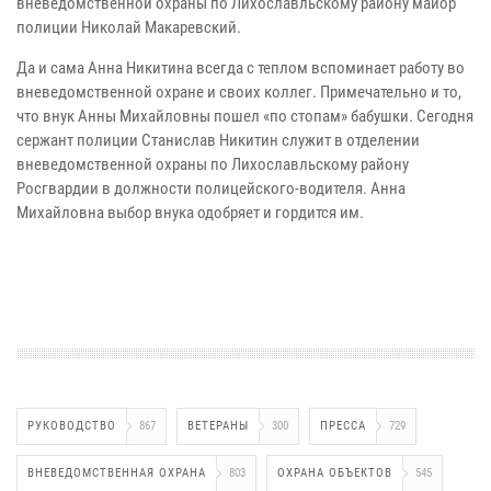
вневедомственной охраны по Лихославльскому району майор
полиции Николай Макаревский.
Да и сама Анна Никитина всегда с теплом вспоминает работу во
вневедомственной охране и своих коллег. Примечательно и то,
что внук Анны Михайловны пошел «по стопам» бабушки. Сегодня
сержант полиции Станислав Никитин служит в отделении
вневедомственной охраны по Лихославльскому району
Росгвардии в должности полицейского-водителя. Анна
Михайловна выбор внука одобряет и гордится им.
РУКОВОДСТВО
867
ВЕТЕРАНЫ
300
ПРЕССА
729
ВНЕВЕДОМСТВЕННАЯ ОХРАНА
803
ОХРАНА ОБЪЕКТОВ
545