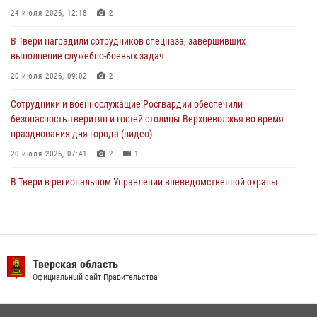
24 июля 2026, 12:18
2
22 июля 2026, 08:35
В Твери наградили сотрудников спецназа, завершивших
Представители Росгвардии провели спортивно — патриотическое
выполнение служебно-боевых задач
мероприятие для воспитанников летнего лагеря в Тверской области
(видео)
20 июля 2026, 09:02
2
22 июля 2026, 07:28
4
1
Сотрудники и военнослужащие Росгвардии обеспечили
безопасность тверитян и гостей столицы Верхневолжья во время
празднования дня города (видео)
20 июля 2026, 07:41
2
1
В Твери в региональном Управлении вневедомственной охраны
Росгвардии подвели итоги за первое полугодие 2026 года
17 июля 2026, 07:49
В Твери продолжается акция «Каникулы с Росгвардией»
Тверская область
10 июля 2026, 08:44
1
1
Официальный сайт Правительства
В Тверской области при содействии спецназа Росгвардии
задержаны подозреваемые в незаконном использовании сим-