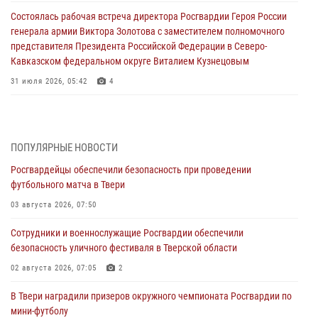
Состоялась рабочая встреча директора Росгвардии Героя России
генерала армии Виктора Золотова с заместителем полномочного
представителя Президента Российской Федерации в Северо-
Кавказском федеральном округе Виталием Кузнецовым
31 июля 2026, 05:42
4
Росгвардейцы в Твери приняли участие в молебне, посвященном
Дню Крещения Руси
28 июля 2026, 11:30
2
ПОПУЛЯРНЫЕ НОВОСТИ
Росгвардейцы обеспечили безопасность при проведении
Сотрудники вневедомственной охраны совершили 250 выездов и
футбольного матча в Твери
пресекли 20 правонарушений за неделю в Тверской области
03 августа 2026, 07:50
27 июля 2026, 08:29
Сотрудники и военнослужащие Росгвардии обеспечили
В Твери наградили призеров окружного чемпионата Росгвардии по
безопасность уличного фестиваля в Тверской области
мини-футболу
02 августа 2026, 07:05
2
24 июля 2026, 12:18
2
В Твери наградили призеров окружного чемпионата Росгвардии по
Росгвардейцы оказали помощь водителю на дороге в городе Кашин
мини-футболу