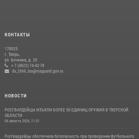
боксов (видео)
16 июля 2026, 08:16
1
Представители Росгвардии провели спортивно — патриотическое
мероприятие для воспитанников летнего лагеря в Тверской области
КОНТАКТЫ
(видео)
22 июля 2026, 07:28
4
1
170025
г. Тверь,
В Тверской области Росгвардейцы проводят комплексные
ул. Бочкина, д. 20
проверки детских оздоровительных лагерей
+ 7 (4822) 74-42-78
ds_t369_tso@rosguard.gov.ru
08 июля 2026, 12:16
1
НОВОСТИ
РОСГВАРДЕЙЦЫ ИЗЪЯЛИ БОЛЕЕ 50 ЕДИНИЦ ОРУЖИЯ В ТВЕРСКОЙ
ОБЛАСТИ
04 августа 2026, 11:31
Росгвардейцы обеспечили безопасность при проведении футбольного