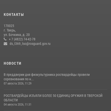
Представители Росгвардии провели спортивно — патриотическое
мероприятие для воспитанников летнего лагеря в Тверской области
КОНТАКТЫ
(видео)
22 июля 2026, 07:28
4
1
170025
г. Тверь,
Росгвардейцы оказали помощь водителю на дороге в городе Кашин
ул. Бочкина, д. 20
+ 7 (4822) 74-42-78
ds_t369_tso@rosguard.gov.ru
22 июля 2026, 08:35
НОВОСТИ
В преддверии дня физкультурника росгвардейцы провели
соревнования по н...
07 августа 2026, 11:29
РОСГВАРДЕЙЦЫ ИЗЪЯЛИ БОЛЕЕ 50 ЕДИНИЦ ОРУЖИЯ В ТВЕРСКОЙ
ОБЛАСТИ
04 августа 2026, 11:31