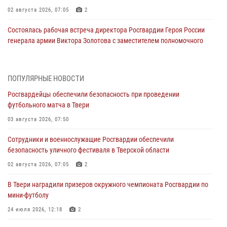
02 августа 2026, 07:05
2
Состоялась рабочая встреча директора Росгвардии Героя России
генерала армии Виктора Золотова с заместителем полномочного
представителя Президента Российской Федерации в Северо-
Кавказском федеральном округе Виталием Кузнецовым
31 июля 2026, 05:42
4
ПОПУЛЯРНЫЕ НОВОСТИ
Росгвардейцы обеспечили безопасность при проведении
Росгвардейцы в Твери приняли участие в молебне, посвященном
футбольного матча в Твери
Дню Крещения Руси
03 августа 2026, 07:50
28 июля 2026, 11:30
2
Сотрудники и военнослужащие Росгвардии обеспечили
Сотрудники вневедомственной охраны совершили 250 выездов и
безопасность уличного фестиваля в Тверской области
пресекли 20 правонарушений за неделю в Тверской области
02 августа 2026, 07:05
2
27 июля 2026, 08:29
В Твери наградили призеров окружного чемпионата Росгвардии по
В Твери наградили призеров окружного чемпионата Росгвардии по
мини-футболу
мини-футболу
24 июля 2026, 12:18
2
24 июля 2026, 12:18
2