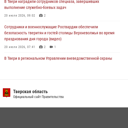
В Твери наградили сотрудников спецназа, завершивших
Росгвардейцы оказали помощь водителю на дороге в городе Кашин
выполнение служебно-боевых задач
20 июля 2026, 09:02
2
22 июля 2026, 08:35
Сотрудники и военнослужащие Росгвардии обеспечили
безопасность тверитян и гостей столицы Верхневолжья во время
празднования дня города (видео)
20 июля 2026, 07:41
2
1
В Твери в региональном Управлении вневедомственной охраны
Росгвардии подвели итоги за первое полугодие 2026 года
17 июля 2026, 07:49
В Твери продолжается акция «Каникулы с Росгвардией»
Тверская область
10 июля 2026, 08:44
1
1
Официальный сайт Правительства
В Тверской области при содействии спецназа Росгвардии
задержаны подозреваемые в незаконном использовании сим-
боксов (видео)
16 июля 2026, 08:16
1