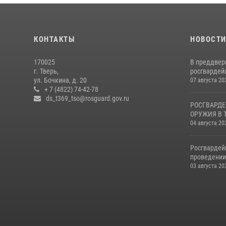
КОНТАКТЫ
НОВОСТ
170025
В преддвер
г. Тверь,
росгвардейц
ул. Бочкина, д. 20
07 августа 20
+ 7 (4822) 74-42-78
ds_t369_tso@rosguard.gov.ru
РОСГВАРДЕ
ОРУЖИЯ В 
04 августа 20
Росгвардей
проведении 
03 августа 20