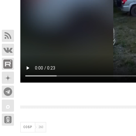
СОБР
260