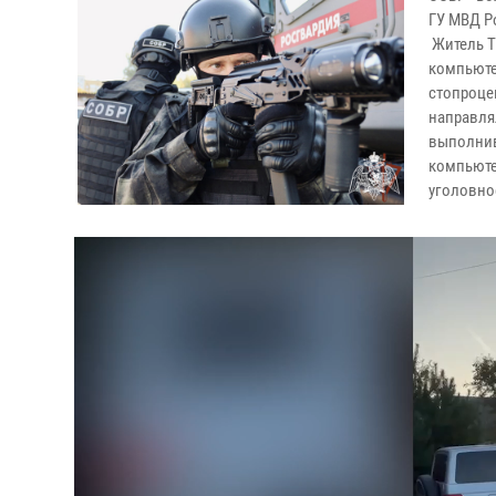
ГУ МВД Р
Житель Т
компьюте
стопроцен
направля
выполнив
компьюте
уголовно