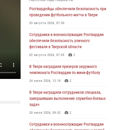
Росгвардии Героя России генерала армии
Виктора Золотова с заместителем
Росгвардейцы обеспечили безопасность при
полномочного представителя Президента
проведении футбольного матча в Твери
Российской Федерации в Северо-Кавказском
03 августа 2026, 07:50
федеральном округе Виталием Кузнецовым
Сотрудники и военнослужащие Росгвардии
31 июля 2026, 05:42
4
обеспечили безопасность уличного
Росгвардейцы в Твери приняли участие в
фестиваля в Тверской области
молебне, посвященном Дню Крещения Руси
02 августа 2026, 07:05
2
28 июля 2026, 11:30
2
В Твери наградили призеров окружного
Сотрудники вневедомственной охраны
чемпионата Росгвардии по мини-футболу
совершили 250 выездов и пресекли 20
24 июля 2026, 12:18
2
правонарушений за неделю в Тверской
области
В Твери наградили сотрудников спецназа,
завершивших выполнение служебно-боевых
27 июля 2026, 08:29
задач
В Твери наградили призеров окружного
20 июля 2026, 09:02
2
чемпионата Росгвардии по мини-футболу
Сотрудники и военнослужащие Росгвардии
24 июля 2026, 12:18
2