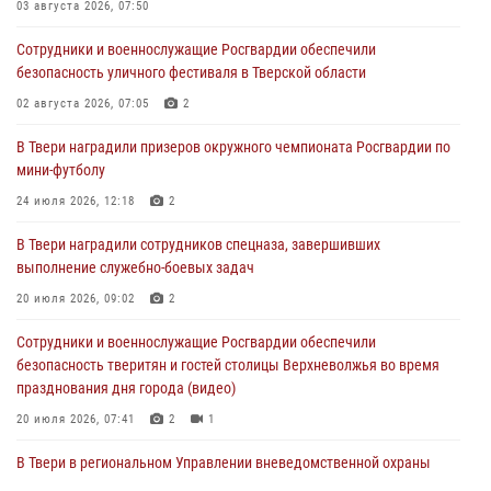
03 августа 2026, 07:50
28 июля 2026, 11:30
2
Сотрудники и военнослужащие Росгвардии обеспечили
Сотрудники вневедомственной охраны совершили 250 выездов и
безопасность уличного фестиваля в Тверской области
пресекли 20 правонарушений за неделю в Тверской области
02 августа 2026, 07:05
2
27 июля 2026, 08:29
В Твери наградили призеров окружного чемпионата Росгвардии по
В Твери наградили призеров окружного чемпионата Росгвардии по
мини-футболу
мини-футболу
24 июля 2026, 12:18
2
24 июля 2026, 12:18
2
В Твери наградили сотрудников спецназа, завершивших
Росгвардейцы оказали помощь водителю на дороге в городе Кашин
выполнение служебно-боевых задач
20 июля 2026, 09:02
2
22 июля 2026, 08:35
Сотрудники и военнослужащие Росгвардии обеспечили
безопасность тверитян и гостей столицы Верхневолжья во время
празднования дня города (видео)
20 июля 2026, 07:41
2
1
В Твери в региональном Управлении вневедомственной охраны
Росгвардии подвели итоги за первое полугодие 2026 года