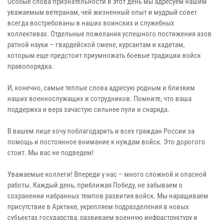
Особые слова признательности в этот день мы адресуем нашим
уважаемым ветеранам, чей жизненный опыт и мудрый совет
всегда востребованы в наших воинских и служебных
коллективах. Отдельные пожелания успешного постижения азов
ратной науки – гвардейской смене, курсантам и кадетам,
которым еще предстоит приумножать боевые традиции войск
правопорядка.
И, конечно, самые теплые слова адресую родным и близким
наших военнослужащих и сотрудников. Помните, что ваша
поддержка и вера зачастую сильнее пули и снаряда.
В вашем лице хочу поблагодарить и всех граждан России за
помощь и постоянное внимание к нуждам войск. Это дорогого
стоит. Мы вас не подведем!
Уважаемые коллеги! Впереди у нас – много сложной и опасной
работы. Каждый день, приближая Победу, не забываем о
сохранении набранных темпов развития войск. Мы наращиваем
присутствие в Арктике, укрепляем подразделения в новых
субъектах государства, развиваем военную инфраструктуру и