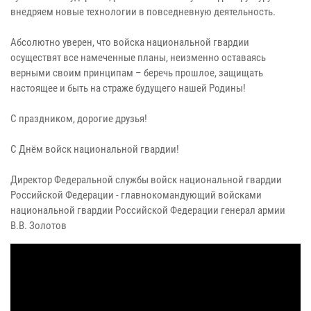
внедряем новые технологии в повседневную деятельность.
Абсолютно уверен, что войска национальной гвардии
осуществят все намеченные планы, неизменно оставаясь
верными своим принципам – беречь прошлое, защищать
настоящее и быть на страже будущего нашей Родины!
С праздником, дорогие друзья!
С Днём войск национальной гвардии!
Директор Федеральной службы войск национальной гвардии
Российской Федерации - главнокомандующий войсками
национальной гвардии Российской Федерации генерал армии
В.В. Золотов