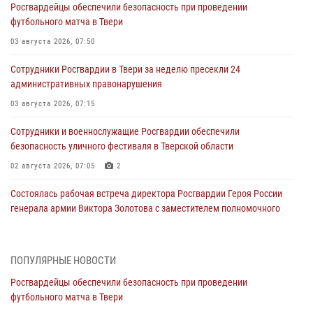
Росгвардейцы обеспечили безопасность при проведении
футбольного матча в Твери
03 августа 2026, 07:50
Сотрудники Росгвардии в Твери за неделю пресекли 24
административных правонарушения
03 августа 2026, 07:15
Сотрудники и военнослужащие Росгвардии обеспечили
безопасность уличного фестиваля в Тверской области
02 августа 2026, 07:05
2
Состоялась рабочая встреча директора Росгвардии Героя России
генерала армии Виктора Золотова с заместителем полномочного
представителя Президента Российской Федерации в Северо-
Кавказском федеральном округе Виталием Кузнецовым
31 июля 2026, 05:42
4
ПОПУЛЯРНЫЕ НОВОСТИ
Росгвардейцы обеспечили безопасность при проведении
Росгвардейцы в Твери приняли участие в молебне, посвященном
футбольного матча в Твери
Дню Крещения Руси