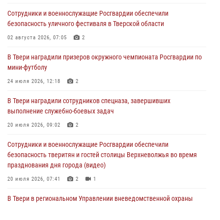
Сотрудники и военнослужащие Росгвардии обеспечили
В Твери наградили призеров окружного чемпионата Росгвардии по
безопасность уличного фестиваля в Тверской области
мини-футболу
02 августа 2026, 07:05
2
24 июля 2026, 12:18
2
В Твери наградили призеров окружного чемпионата Росгвардии по
Росгвардейцы оказали помощь водителю на дороге в городе Кашин
мини-футболу
24 июля 2026, 12:18
2
22 июля 2026, 08:35
В Твери наградили сотрудников спецназа, завершивших
Представители Росгвардии провели спортивно — патриотическое
выполнение служебно-боевых задач
мероприятие для воспитанников летнего лагеря в Тверской области
(видео)
20 июля 2026, 09:02
2
22 июля 2026, 07:28
4
1
Сотрудники и военнослужащие Росгвардии обеспечили
безопасность тверитян и гостей столицы Верхневолжья во время
празднования дня города (видео)
20 июля 2026, 07:41
2
1
В Твери в региональном Управлении вневедомственной охраны
Росгвардии подвели итоги за первое полугодие 2026 года