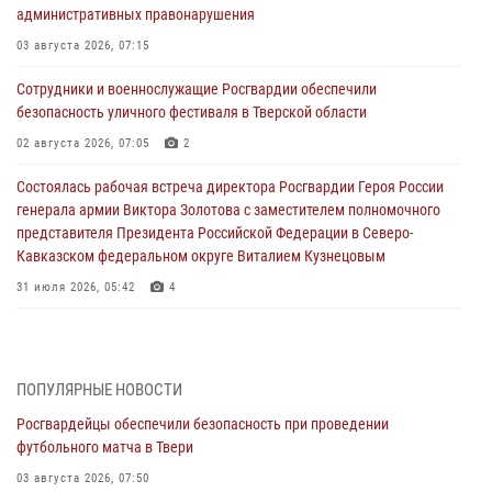
административных правонарушения
03 августа 2026, 07:15
Сотрудники и военнослужащие Росгвардии обеспечили
безопасность уличного фестиваля в Тверской области
02 августа 2026, 07:05
2
Состоялась рабочая встреча директора Росгвардии Героя России
генерала армии Виктора Золотова с заместителем полномочного
представителя Президента Российской Федерации в Северо-
Кавказском федеральном округе Виталием Кузнецовым
31 июля 2026, 05:42
4
Росгвардейцы в Твери приняли участие в молебне, посвященном
Дню Крещения Руси
28 июля 2026, 11:30
2
ПОПУЛЯРНЫЕ НОВОСТИ
Росгвардейцы обеспечили безопасность при проведении
Сотрудники вневедомственной охраны совершили 250 выездов и
футбольного матча в Твери
пресекли 20 правонарушений за неделю в Тверской области
03 августа 2026, 07:50
27 июля 2026, 08:29