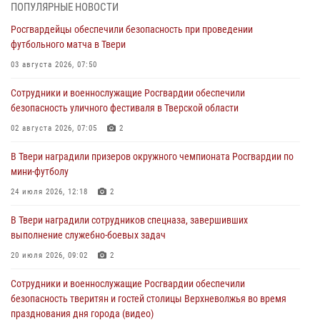
28 июля 2026, 11:30
2
ПОПУЛЯРНЫЕ НОВОСТИ
Росгвардейцы обеспечили безопасность при проведении
Сотрудники вневедомственной охраны совершили 250 выездов и
футбольного матча в Твери
пресекли 20 правонарушений за неделю в Тверской области
03 августа 2026, 07:50
27 июля 2026, 08:29
Сотрудники и военнослужащие Росгвардии обеспечили
В Твери наградили призеров окружного чемпионата Росгвардии по
безопасность уличного фестиваля в Тверской области
мини-футболу
02 августа 2026, 07:05
2
24 июля 2026, 12:18
2
В Твери наградили призеров окружного чемпионата Росгвардии по
Росгвардейцы оказали помощь водителю на дороге в городе Кашин
мини-футболу
24 июля 2026, 12:18
2
22 июля 2026, 08:35
В Твери наградили сотрудников спецназа, завершивших
Представители Росгвардии провели спортивно — патриотическое
выполнение служебно-боевых задач
мероприятие для воспитанников летнего лагеря в Тверской области
(видео)
20 июля 2026, 09:02
2
22 июля 2026, 07:28
4
1
Сотрудники и военнослужащие Росгвардии обеспечили
безопасность тверитян и гостей столицы Верхневолжья во время
празднования дня города (видео)