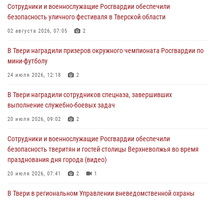
Сотрудники и военнослужащие Росгвардии обеспечили
В Твери наградили призеров окружного чемпионата Росгвардии по
безопасность уличного фестиваля в Тверской области
мини-футболу
02 августа 2026, 07:05
2
24 июля 2026, 12:18
2
В Твери наградили призеров окружного чемпионата Росгвардии по
Росгвардейцы оказали помощь водителю на дороге в городе Кашин
мини-футболу
24 июля 2026, 12:18
2
22 июля 2026, 08:35
В Твери наградили сотрудников спецназа, завершивших
Представители Росгвардии провели спортивно — патриотическое
выполнение служебно-боевых задач
мероприятие для воспитанников летнего лагеря в Тверской области
(видео)
20 июля 2026, 09:02
2
22 июля 2026, 07:28
4
1
Сотрудники и военнослужащие Росгвардии обеспечили
безопасность тверитян и гостей столицы Верхневолжья во время
празднования дня города (видео)
20 июля 2026, 07:41
2
1
В Твери в региональном Управлении вневедомственной охраны
Росгвардии подвели итоги за первое полугодие 2026 года
17 июля 2026, 07:49