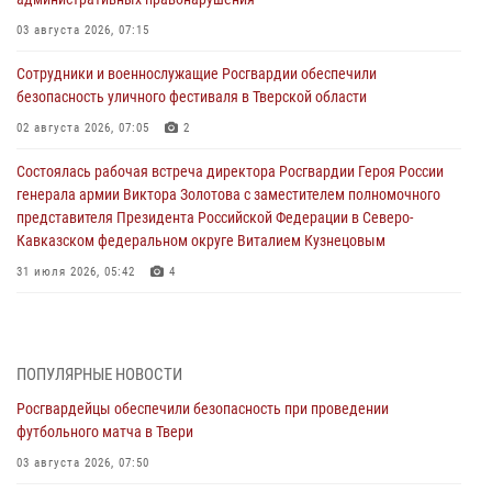
03 августа 2026, 07:15
Сотрудники и военнослужащие Росгвардии обеспечили
безопасность уличного фестиваля в Тверской области
02 августа 2026, 07:05
2
Состоялась рабочая встреча директора Росгвардии Героя России
генерала армии Виктора Золотова с заместителем полномочного
представителя Президента Российской Федерации в Северо-
Кавказском федеральном округе Виталием Кузнецовым
31 июля 2026, 05:42
4
Росгвардейцы в Твери приняли участие в молебне, посвященном
Дню Крещения Руси
28 июля 2026, 11:30
2
ПОПУЛЯРНЫЕ НОВОСТИ
Росгвардейцы обеспечили безопасность при проведении
Сотрудники вневедомственной охраны совершили 250 выездов и
футбольного матча в Твери
пресекли 20 правонарушений за неделю в Тверской области
03 августа 2026, 07:50
27 июля 2026, 08:29