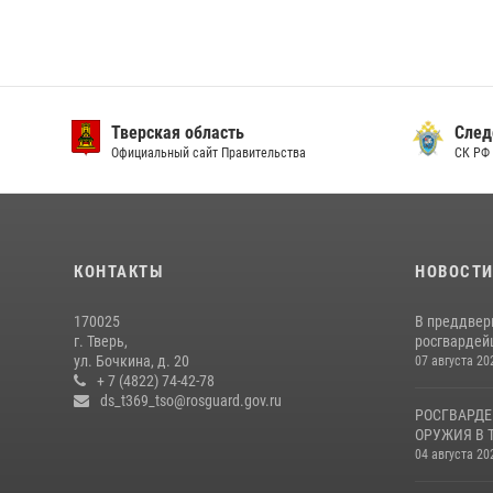
Тверская область
След
Официальный сайт Правительства
СК РФ 
КОНТАКТЫ
НОВОСТ
170025
В преддвер
г. Тверь,
росгвардейц
ул. Бочкина, д. 20
07 августа 20
+ 7 (4822) 74-42-78
ds_t369_tso@rosguard.gov.ru
РОСГВАРДЕ
ОРУЖИЯ В 
04 августа 20