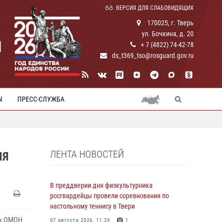
ВЕРСИЯ ДЛЯ СЛАБОВИДЯЩИХ
170025, г. Тверь
ул. Бочкина, д. 20
И
+ 7 (4822) 74-42-78
ds_t369_tso@rosguard.gov.ru
Ы
ПРЕСС-СЛУЖБА
ЛЕНТА НОВОСТЕЙ
ИЯ
В преддверии дня физкультурника
росгвардейцы провели соревнования по
настольному теннису в Твери
ик ОМОН
07 августа 2026, 11:29
1