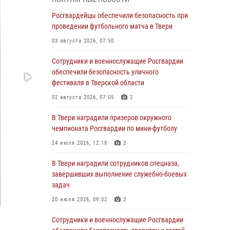
Росгвардии Героя России генерала армии
Виктора Золотова с заместителем
Росгвардейцы обеспечили безопасность при
полномочного представителя Президента
проведении футбольного матча в Твери
Российской Федерации в Северо-Кавказском
03 августа 2026, 07:50
федеральном округе Виталием Кузнецовым
Сотрудники и военнослужащие Росгвардии
31 июля 2026, 05:42
4
обеспечили безопасность уличного
Росгвардейцы в Твери приняли участие в
фестиваля в Тверской области
молебне, посвященном Дню Крещения Руси
02 августа 2026, 07:05
2
28 июля 2026, 11:30
2
В Твери наградили призеров окружного
Сотрудники вневедомственной охраны
чемпионата Росгвардии по мини-футболу
совершили 250 выездов и пресекли 20
24 июля 2026, 12:18
2
правонарушений за неделю в Тверской
области
В Твери наградили сотрудников спецназа,
завершивших выполнение служебно-боевых
27 июля 2026, 08:29
задач
В Твери наградили призеров окружного
20 июля 2026, 09:02
2
чемпионата Росгвардии по мини-футболу
Сотрудники и военнослужащие Росгвардии
24 июля 2026, 12:18
2