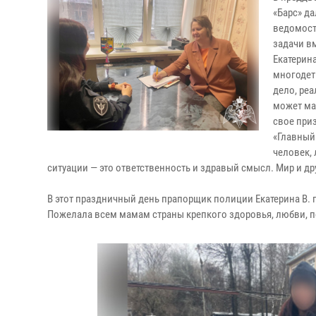
«Барс» д
ведомости
задачи в
Екатерина
многодет
дело, реа
может ма
свое при
«Главный
человек,
ситуации — это ответственность и здравый смысл. Мир и дру
В этот праздничный день прапорщик полиции Екатерина В. по
Пожелала всем мамам страны крепкого здоровья, любви, 