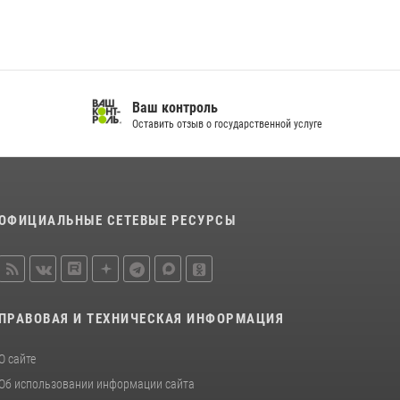
спортивно — патриотическое мероприятие
для воспитанников летнего лагеря в
Тверской области (видео)
22 июля 2026, 07:28
4
1
Ваш контроль
Росгвардейцы оказали помощь водителю на
Оставить отзыв о государственной услуге
дороге в городе Кашин
22 июля 2026, 08:35
ОФИЦИАЛЬНЫЕ СЕТЕВЫЕ РЕСУРСЫ
ПРАВОВАЯ И ТЕХНИЧЕСКАЯ ИНФОРМАЦИЯ
О сайте
Об использовании информации сайта