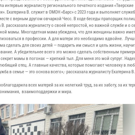
ала интервью журналисту регионального печатного издания «Тверские
». Екатерина В. служит в ОМОН «Барс» с 2023 года и выполняет служе
месте с верным другом овчаркой Чесс. В ходе беседы прапорщик поли
 В. рассказала журналисту о своей непростой, но важной службе и о с
ной мамы. Многодетная мама убеждена, что для женщины важно име
лизоваться в профессии. А для матери это необходимо вдвойне. Лучше
ма сделать для своих детей — подарить им смысл и цель жизни, научи
звание. А убедительнее всего это можно сделать собственным пример
 секрет мамы в погонах — крепкий тыл. Для меня это мой супруг. Над
 любящий отец. А главные качества, которые помогают человеку в лю
жба в семье — это основа всего»,- рассказала журналисту Екатерина В.
благодарила всех матерей за их нелегкий труд, за их заботу, за их тер
понимания, взаимоподдержки и мира.