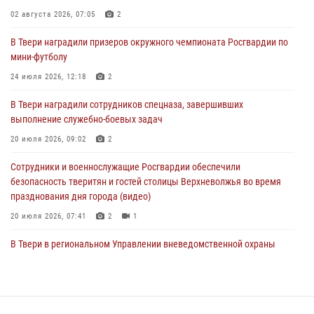
02 августа 2026, 07:05
2
24 июля 2026, 12:18
2
В Твери наградили призеров окружного чемпионата Росгвардии по
Росгвардейцы оказали помощь водителю на дороге в городе Кашин
мини-футболу
24 июля 2026, 12:18
2
22 июля 2026, 08:35
В Твери наградили сотрудников спецназа, завершивших
Представители Росгвардии провели спортивно — патриотическое
выполнение служебно-боевых задач
мероприятие для воспитанников летнего лагеря в Тверской области
(видео)
20 июля 2026, 09:02
2
22 июля 2026, 07:28
4
1
Сотрудники и военнослужащие Росгвардии обеспечили
безопасность тверитян и гостей столицы Верхневолжья во время
празднования дня города (видео)
20 июля 2026, 07:41
2
1
В Твери в региональном Управлении вневедомственной охраны
Росгвардии подвели итоги за первое полугодие 2026 года
17 июля 2026, 07:49
В Твери продолжается акция «Каникулы с Росгвардией»