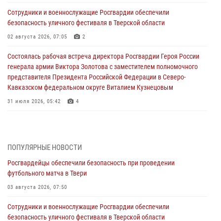
Сотрудники и военнослужащие Росгвардии обеспечили
безопасность уличного фестиваля в Тверской области
02 августа 2026, 07:05
2
Состоялась рабочая встреча директора Росгвардии Героя России
генерала армии Виктора Золотова с заместителем полномочного
представителя Президента Российской Федерации в Северо-
Кавказском федеральном округе Виталием Кузнецовым
31 июля 2026, 05:42
4
Росгвардейцы в Твери приняли участие в молебне, посвященном
Дню Крещения Руси
28 июля 2026, 11:30
2
ПОПУЛЯРНЫЕ НОВОСТИ
Росгвардейцы обеспечили безопасность при проведении
Сотрудники вневедомственной охраны совершили 250 выездов и
футбольного матча в Твери
пресекли 20 правонарушений за неделю в Тверской области
03 августа 2026, 07:50
27 июля 2026, 08:29
Сотрудники и военнослужащие Росгвардии обеспечили
В Твери наградили призеров окружного чемпионата Росгвардии по
безопасность уличного фестиваля в Тверской области
мини-футболу