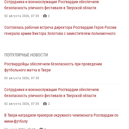
Сотрудники и военнослужащие Росгвардии обеспечили
безопасность уличного фестиваля в Тверской области
02 августа 2026, 07:05
2
Состоялась рабочая встреча директора Росгвардии Героя России
генерала армии Виктора Золотова с заместителем полномочного
представителя Президента Российской Федерации в Северо-
Кавказском федеральном округе Виталием Кузнецовым
31 июля 2026, 05:42
4
ПОПУЛЯРНЫЕ НОВОСТИ
Росгвардейцы обеспечили безопасность при проведении
Росгвардейцы в Твери приняли участие в молебне, посвященном
футбольного матча в Твери
Дню Крещения Руси
03 августа 2026, 07:50
28 июля 2026, 11:30
2
Сотрудники и военнослужащие Росгвардии обеспечили
Сотрудники вневедомственной охраны совершили 250 выездов и
безопасность уличного фестиваля в Тверской области
пресекли 20 правонарушений за неделю в Тверской области
02 августа 2026, 07:05
2
27 июля 2026, 08:29
В Твери наградили призеров окружного чемпионата Росгвардии по
В Твери наградили призеров окружного чемпионата Росгвардии по
мини-футболу
мини-футболу