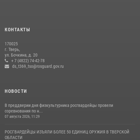
16 июля 2026, 08:16
1
Представители Росгвардии провели спортивно — патриотическое
мероприятие для воспитанников летнего лагеря в Тверской области
КОНТАКТЫ
(видео)
22 июля 2026, 07:28
4
1
170025
г. Тверь,
Росгвардейцы оказали помощь водителю на дороге в городе Кашин
ул. Бочкина, д. 20
+ 7 (4822) 74-42-78
ds_t369_tso@rosguard.gov.ru
22 июля 2026, 08:35
НОВОСТИ
В преддверии дня физкультурника росгвардейцы провели
соревнования по н...
07 августа 2026, 11:29
РОСГВАРДЕЙЦЫ ИЗЪЯЛИ БОЛЕЕ 50 ЕДИНИЦ ОРУЖИЯ В ТВЕРСКОЙ
ОБЛАСТИ