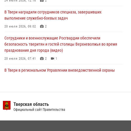
24 июля 2026, 12:18
2
24 июля 2026, 12:18
2
В Твери наградили сотрудников спецназа, завершивших
Росгвардейцы оказали помощь водителю на дороге в городе Кашин
выполнение служебно-боевых задач
20 июля 2026, 09:02
2
22 июля 2026, 08:35
Сотрудники и военнослужащие Росгвардии обеспечили
безопасность тверитян и гостей столицы Верхневолжья во время
празднования дня города (видео)
20 июля 2026, 07:41
2
1
В Твери в региональном Управлении вневедомственной охраны
Росгвардии подвели итоги за первое полугодие 2026 года
17 июля 2026, 07:49
В Твери продолжается акция «Каникулы с Росгвардией»
Тверская область
10 июля 2026, 08:44
1
1
Официальный сайт Правительства
В Тверской области при содействии спецназа Росгвардии
задержаны подозреваемые в незаконном использовании сим-
боксов (видео)