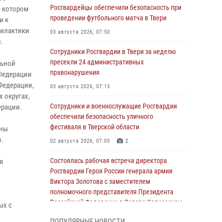
Росгвардейцы обеспечили безопасность при
а котором
проведении футбольного матча в Твери
и к
филактики
03 августа 2026, 07:50
.
Сотрудники Росгвардии в Твери за неделю
пресекли 24 административных
льной
правонарушения
Федерации
Федерации,
03 августа 2026, 07:15
 округах,
Сотрудники и военнослужащие Росгвардии
ерации.
обеспечили безопасность уличного
фестиваля в Тверской области
ены
.
02 августа 2026, 07:05
2
Состоялась рабочая встреча директора
я
Росгвардии Героя России генерала армии
Виктора Золотова с заместителем
полномочного представителя Президента
Российской Федерации в Северо-Кавказском
ых с
федеральном округе Виталием Кузнецовым
ПОПУЛЯРНЫЕ НОВОСТИ