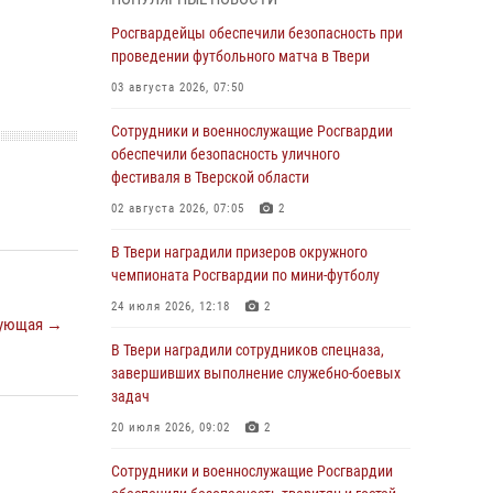
31 июля 2026, 05:42
4
Росгвардейцы обеспечили безопасность при
Росгвардейцы в Твери приняли участие в
проведении футбольного матча в Твери
молебне, посвященном Дню Крещения Руси
03 августа 2026, 07:50
28 июля 2026, 11:30
2
Сотрудники и военнослужащие Росгвардии
Сотрудники вневедомственной охраны
обеспечили безопасность уличного
совершили 250 выездов и пресекли 20
фестиваля в Тверской области
правонарушений за неделю в Тверской
02 августа 2026, 07:05
2
области
В Твери наградили призеров окружного
27 июля 2026, 08:29
чемпионата Росгвардии по мини-футболу
В Твери наградили призеров окружного
24 июля 2026, 12:18
2
чемпионата Росгвардии по мини-футболу
ующая →
В Твери наградили сотрудников спецназа,
24 июля 2026, 12:18
2
завершивших выполнение служебно-боевых
Росгвардейцы оказали помощь водителю на
задач
дороге в городе Кашин
20 июля 2026, 09:02
2
22 июля 2026, 08:35
Сотрудники и военнослужащие Росгвардии
Представители Росгвардии провели