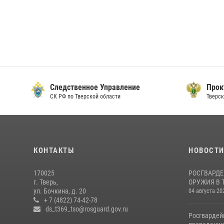
Следственное Управление
Прок
СК РФ по Тверской области
Тверск
КОНТАКТЫ
НОВОСТ
170025
РОСГВАРДЕ
г. Тверь,
ОРУЖИЯ В 
ул. Бочкина, д. 20
04 августа 20
+ 7 (4822) 74-42-78
ds_t369_tso@rosguard.gov.ru
Росгвардей