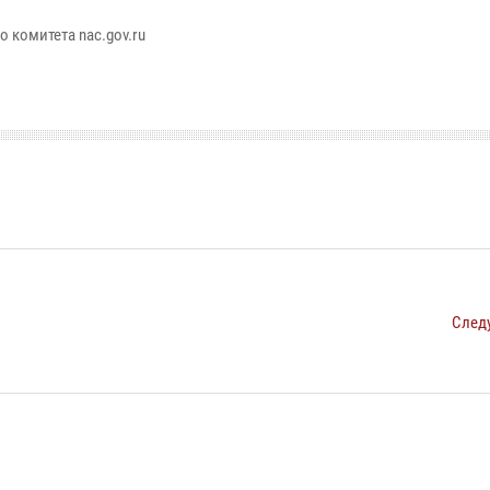
 комитета nac.gov.ru
След