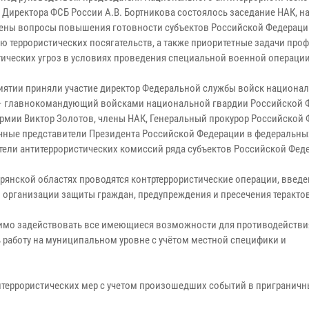
, Директора ФСБ России А.В. Бортникова состоялось заседание НАК, н
ены вопросы повышения готовности субъектов Российской Федераци
ю террористических посягательств, а также приоритетные задачи про
тических угроз в условиях проведения специальной военной операции
иятии приняли участие директор Федеральной службы войск национа
– главнокомандующий войсками национальной гвардии Российской 
армии Виктор Золотов, члены НАК, Генеральный прокурор Российской 
ные представители Президента Российской Федерации в федеральных
тели антитеррористических комиссий ряда субъектов Российской Фед
Брянской областях проводятся контртеррористические операции, введ
организации защиты граждан, предупреждения и пресечения терактов
одимо задействовать все имеющиеся возможности для противодействи
работу на муниципальном уровне с учётом местной специфики и
еррористических мер с учетом произошедших событий в приграничн