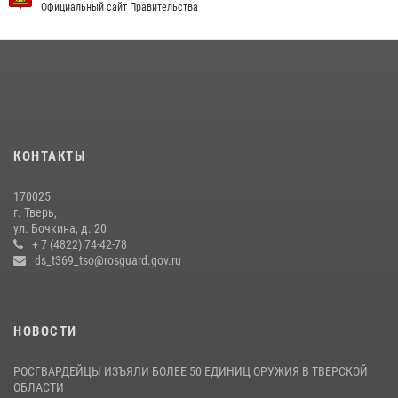
Официальный сайт Правительства
Представители Росгвардии провели спортивно — патриотическое
мероприятие для воспитанников летнего лагеря в Тверской области
(видео)
22 июля 2026, 07:28
4
1
В Тверской области при содействии спецназа Росгвардии
задержаны подозреваемые в незаконном использовании сим-
КОНТАКТЫ
боксов (видео)
16 июля 2026, 08:16
1
170025
г. Тверь,
В Тверской области Росгвардейцы проводят комплексные
ул. Бочкина, д. 20
проверки детских оздоровительных лагерей
+ 7 (4822) 74-42-78
ds_t369_tso@rosguard.gov.ru
08 июля 2026, 12:16
1
НОВОСТИ
РОСГВАРДЕЙЦЫ ИЗЪЯЛИ БОЛЕЕ 50 ЕДИНИЦ ОРУЖИЯ В ТВЕРСКОЙ
ОБЛАСТИ