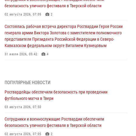
безопасность уличного фестиваля в Тверской области
02 августа 2026, 07:05
2
Состоялась рабочая встреча директора Росгвардии Героя России
генерала армии Виктора Золотова с заместителем полномочного
представителя Президента Российской Федерации в Северо-
Кавказском федеральном округе Виталием Кузнецовым
31 июля 2026, 05:42
4
Росгвардейцы в Твери приняли участие в молебне, посвященном
Дню Крещения Руси
28 июля 2026, 11:30
2
ПОПУЛЯРНЫЕ НОВОСТИ
Росгвардейцы обеспечили безопасность при проведении
Сотрудники вневедомственной охраны совершили 250 выездов и
футбольного матча в Твери
пресекли 20 правонарушений за неделю в Тверской области
03 августа 2026, 07:50
27 июля 2026, 08:29
Сотрудники и военнослужащие Росгвардии обеспечили
В Твери наградили призеров окружного чемпионата Росгвардии по
безопасность уличного фестиваля в Тверской области
мини-футболу
02 августа 2026, 07:05
2
24 июля 2026, 12:18
2