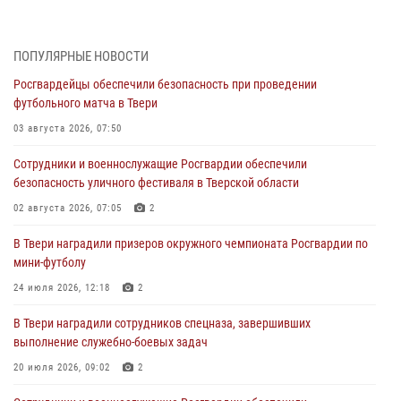
представителя Президента Российской Федерации в Северо-
Кавказском федеральном округе Виталием Кузнецовым
31 июля 2026, 05:42
4
ПОПУЛЯРНЫЕ НОВОСТИ
Росгвардейцы обеспечили безопасность при проведении
Росгвардейцы в Твери приняли участие в молебне, посвященном
футбольного матча в Твери
Дню Крещения Руси
03 августа 2026, 07:50
28 июля 2026, 11:30
2
Сотрудники и военнослужащие Росгвардии обеспечили
Сотрудники вневедомственной охраны совершили 250 выездов и
безопасность уличного фестиваля в Тверской области
пресекли 20 правонарушений за неделю в Тверской области
02 августа 2026, 07:05
2
27 июля 2026, 08:29
В Твери наградили призеров окружного чемпионата Росгвардии по
В Твери наградили призеров окружного чемпионата Росгвардии по
мини-футболу
мини-футболу
24 июля 2026, 12:18
2
24 июля 2026, 12:18
2
В Твери наградили сотрудников спецназа, завершивших
Росгвардейцы оказали помощь водителю на дороге в городе Кашин
выполнение служебно-боевых задач
20 июля 2026, 09:02
2
22 июля 2026, 08:35