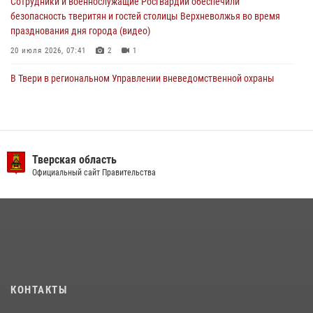
Сотрудники и военнослужащие Росгвардии обеспечили
безопасность тверитян и гостей столицы Верхневолжья во время
празднования дня города (видео)
20 июля 2026, 07:41
2
1
В Твери в региональном Управлении вневедомственной охраны
Росгвардии подвели итоги за первое полугодие 2026 года
17 июля 2026, 07:49
В Твери продолжается акция «Каникулы с Росгвардией»
Тверская область
10 июля 2026, 08:44
1
1
Официальный сайт Правительства
В Тверской области при содействии спецназа Росгвардии
задержаны подозреваемые в незаконном использовании сим-
боксов (видео)
16 июля 2026, 08:16
1
Представители Росгвардии провели спортивно — патриотическое
мероприятие для воспитанников летнего лагеря в Тверской области
КОНТАКТЫ
(видео)