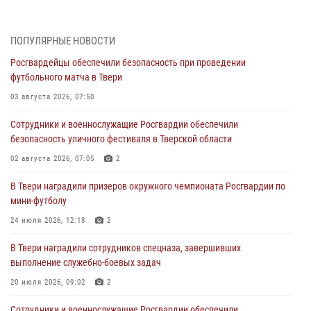
Росгвардейцы в Твери приняли участие в молебне, посвященном
Дню Крещения Руси
28 июля 2026, 11:30
2
ПОПУЛЯРНЫЕ НОВОСТИ
Росгвардейцы обеспечили безопасность при проведении
Сотрудники вневедомственной охраны совершили 250 выездов и
футбольного матча в Твери
пресекли 20 правонарушений за неделю в Тверской области
03 августа 2026, 07:50
27 июля 2026, 08:29
Сотрудники и военнослужащие Росгвардии обеспечили
В Твери наградили призеров окружного чемпионата Росгвардии по
безопасность уличного фестиваля в Тверской области
мини-футболу
02 августа 2026, 07:05
2
24 июля 2026, 12:18
2
В Твери наградили призеров окружного чемпионата Росгвардии по
Росгвардейцы оказали помощь водителю на дороге в городе Кашин
мини-футболу
24 июля 2026, 12:18
2
22 июля 2026, 08:35
В Твери наградили сотрудников спецназа, завершивших
Представители Росгвардии провели спортивно — патриотическое
выполнение служебно-боевых задач
мероприятие для воспитанников летнего лагеря в Тверской области
(видео)
20 июля 2026, 09:02
2
22 июля 2026, 07:28
4
1
Сотрудники и военнослужащие Росгвардии обеспечили