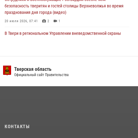
безопасность тверитян и гостей столицы Верхневолжья во время
празднования дня города (видео)
20 июля 2026, 07:41
2
1
В Твери в региональном Управлении вневедомственной охраны
Росгвардии подвели итоги за первое полугодие 2026 года
17 июля 2026, 07:49
В Твери продолжается акция «Каникулы с Росгвардией»
Тверская область
10 июля 2026, 08:44
1
1
Официальный сайт Правительства
Представители Росгвардии провели спортивно — патриотическое
мероприятие для воспитанников летнего лагеря в Тверской области
(видео)
22 июля 2026, 07:28
4
1
В Тверской области при содействии спецназа Росгвардии
задержаны подозреваемые в незаконном использовании сим-
КОНТАКТЫ
боксов (видео)
16 июля 2026, 08:16
1