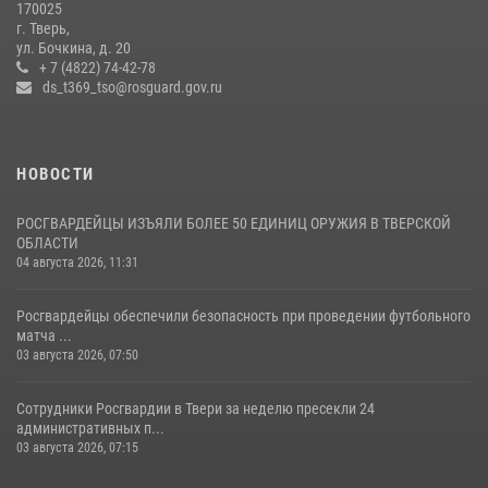
170025
г. Тверь,
В Тверской области Росгвардейцы проводят комплексные
ул. Бочкина, д. 20
проверки детских оздоровительных лагерей
+ 7 (4822) 74-42-78
ds_t369_tso@rosguard.gov.ru
08 июля 2026, 12:16
1
НОВОСТИ
РОСГВАРДЕЙЦЫ ИЗЪЯЛИ БОЛЕЕ 50 ЕДИНИЦ ОРУЖИЯ В ТВЕРСКОЙ
ОБЛАСТИ
04 августа 2026, 11:31
Росгвардейцы обеспечили безопасность при проведении футбольного
матча ...
03 августа 2026, 07:50
Сотрудники Росгвардии в Твери за неделю пресекли 24
административных п...
03 августа 2026, 07:15