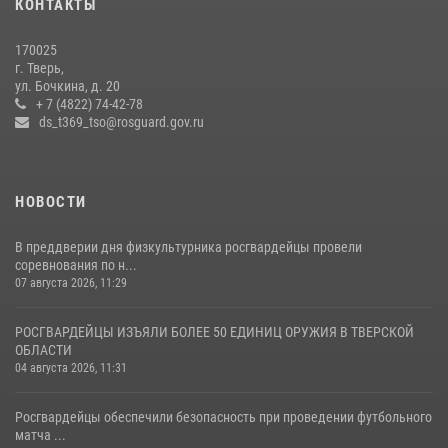
КОНТАКТЫ
боксов (видео)
16 июля 2026, 08:16
1
170025
г. Тверь,
Росгвардейцы оказали помощь водителю на дороге в городе Кашин
ул. Бочкина, д. 20
+ 7 (4822) 74-42-78
ds_t369_tso@rosguard.gov.ru
22 июля 2026, 08:35
НОВОСТИ
В преддверии дня физкультурника росгвардейцы провели
соревнования по н...
07 августа 2026, 11:29
РОСГВАРДЕЙЦЫ ИЗЪЯЛИ БОЛЕЕ 50 ЕДИНИЦ ОРУЖИЯ В ТВЕРСКОЙ
ОБЛАСТИ
04 августа 2026, 11:31
Росгвардейцы обеспечили безопасность при проведении футбольного
матча ...