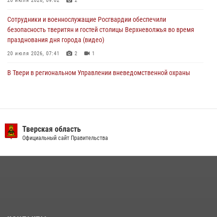
20 июля 2026, 09:02
2
22 июля 2026, 08:35
Сотрудники и военнослужащие Росгвардии обеспечили
безопасность тверитян и гостей столицы Верхневолжья во время
празднования дня города (видео)
20 июля 2026, 07:41
2
1
В Твери в региональном Управлении вневедомственной охраны
Росгвардии подвели итоги за первое полугодие 2026 года
17 июля 2026, 07:49
В Твери продолжается акция «Каникулы с Росгвардией»
Тверская область
10 июля 2026, 08:44
1
1
Официальный сайт Правительства
Представители Росгвардии провели спортивно — патриотическое
мероприятие для воспитанников летнего лагеря в Тверской области
(видео)
22 июля 2026, 07:28
4
1
В Тверской области при содействии спецназа Росгвардии
задержаны подозреваемые в незаконном использовании сим-