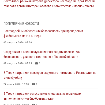
Состоялась рабочая встреча директора Росгвардии Героя России
генерала армии Виктора Золотова с заместителем полномочного
представителя Президента Российской Федерации в Северо-
Кавказском федеральном округе Виталием Кузнецовым
31 июля 2026, 05:42
4
ПОПУЛЯРНЫЕ НОВОСТИ
Росгвардейцы обеспечили безопасность при проведении
Росгвардейцы в Твери приняли участие в молебне, посвященном
футбольного матча в Твери
Дню Крещения Руси
03 августа 2026, 07:50
28 июля 2026, 11:30
2
Сотрудники и военнослужащие Росгвардии обеспечили
Сотрудники вневедомственной охраны совершили 250 выездов и
безопасность уличного фестиваля в Тверской области
пресекли 20 правонарушений за неделю в Тверской области
02 августа 2026, 07:05
2
27 июля 2026, 08:29
В Твери наградили призеров окружного чемпионата Росгвардии по
В Твери наградили призеров окружного чемпионата Росгвардии по
мини-футболу
мини-футболу
24 июля 2026, 12:18
2
24 июля 2026, 12:18
2
В Твери наградили сотрудников спецназа, завершивших
Росгвардейцы оказали помощь водителю на дороге в городе Кашин
выполнение служебно-боевых задач