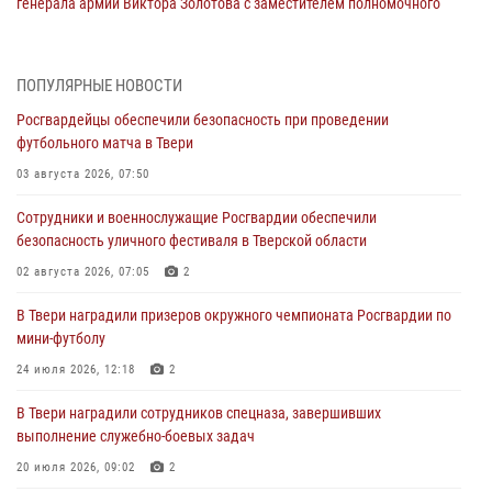
генерала армии Виктора Золотова с заместителем полномочного
представителя Президента Российской Федерации в Северо-
Кавказском федеральном округе Виталием Кузнецовым
31 июля 2026, 05:42
4
ПОПУЛЯРНЫЕ НОВОСТИ
Росгвардейцы обеспечили безопасность при проведении
Росгвардейцы в Твери приняли участие в молебне, посвященном
футбольного матча в Твери
Дню Крещения Руси
03 августа 2026, 07:50
28 июля 2026, 11:30
2
Сотрудники и военнослужащие Росгвардии обеспечили
Сотрудники вневедомственной охраны совершили 250 выездов и
безопасность уличного фестиваля в Тверской области
пресекли 20 правонарушений за неделю в Тверской области
02 августа 2026, 07:05
2
27 июля 2026, 08:29
В Твери наградили призеров окружного чемпионата Росгвардии по
В Твери наградили призеров окружного чемпионата Росгвардии по
мини-футболу
мини-футболу
24 июля 2026, 12:18
2
24 июля 2026, 12:18
2
В Твери наградили сотрудников спецназа, завершивших
Росгвардейцы оказали помощь водителю на дороге в городе Кашин
выполнение служебно-боевых задач
20 июля 2026, 09:02
2
22 июля 2026, 08:35