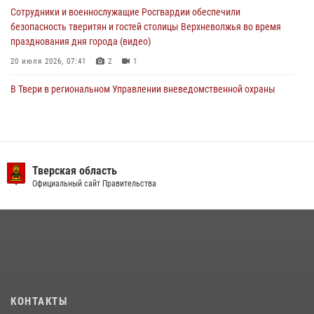
Сотрудники и военнослужащие Росгвардии обеспечили
безопасность тверитян и гостей столицы Верхневолжья во время
празднования дня города (видео)
20 июля 2026, 07:41
2
1
В Твери в региональном Управлении вневедомственной охраны
Росгвардии подвели итоги за первое полугодие 2026 года
17 июля 2026, 07:49
В Твери продолжается акция «Каникулы с Росгвардией»
Тверская область
10 июля 2026, 08:44
1
1
Официальный сайт Правительства
В Тверской области при содействии спецназа Росгвардии
задержаны подозреваемые в незаконном использовании сим-
боксов (видео)
16 июля 2026, 08:16
1
Представители Росгвардии провели спортивно — патриотическое
мероприятие для воспитанников летнего лагеря в Тверской области
КОНТАКТЫ
(видео)