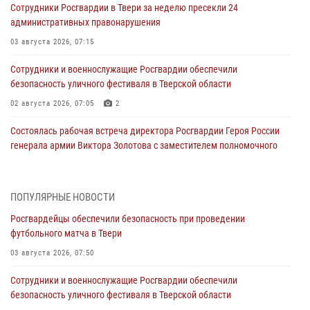
Сотрудники Росгвардии в Твери за неделю пресекли 24
административных правонарушения
03 августа 2026, 07:15
Сотрудники и военнослужащие Росгвардии обеспечили
безопасность уличного фестиваля в Тверской области
02 августа 2026, 07:05
2
Состоялась рабочая встреча директора Росгвардии Героя России
генерала армии Виктора Золотова с заместителем полномочного
представителя Президента Российской Федерации в Северо-
Кавказском федеральном округе Виталием Кузнецовым
31 июля 2026, 05:42
4
ПОПУЛЯРНЫЕ НОВОСТИ
Росгвардейцы обеспечили безопасность при проведении
Росгвардейцы в Твери приняли участие в молебне, посвященном
футбольного матча в Твери
Дню Крещения Руси
03 августа 2026, 07:50
28 июля 2026, 11:30
2
Сотрудники и военнослужащие Росгвардии обеспечили
Сотрудники вневедомственной охраны совершили 250 выездов и
безопасность уличного фестиваля в Тверской области
пресекли 20 правонарушений за неделю в Тверской области