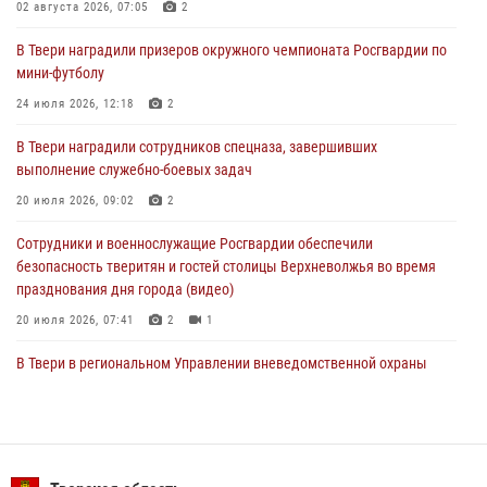
02 августа 2026, 07:05
2
27 июля 2026, 08:29
В Твери наградили призеров окружного чемпионата Росгвардии по
В Твери наградили призеров окружного чемпионата Росгвардии по
мини-футболу
мини-футболу
24 июля 2026, 12:18
2
24 июля 2026, 12:18
2
В Твери наградили сотрудников спецназа, завершивших
Росгвардейцы оказали помощь водителю на дороге в городе Кашин
выполнение служебно-боевых задач
20 июля 2026, 09:02
2
22 июля 2026, 08:35
Сотрудники и военнослужащие Росгвардии обеспечили
безопасность тверитян и гостей столицы Верхневолжья во время
празднования дня города (видео)
20 июля 2026, 07:41
2
1
В Твери в региональном Управлении вневедомственной охраны
Росгвардии подвели итоги за первое полугодие 2026 года
17 июля 2026, 07:49
В Твери продолжается акция «Каникулы с Росгвардией»