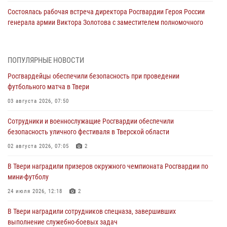
Состоялась рабочая встреча директора Росгвардии Героя России
генерала армии Виктора Золотова с заместителем полномочного
представителя Президента Российской Федерации в Северо-
Кавказском федеральном округе Виталием Кузнецовым
31 июля 2026, 05:42
4
ПОПУЛЯРНЫЕ НОВОСТИ
Росгвардейцы обеспечили безопасность при проведении
Росгвардейцы в Твери приняли участие в молебне, посвященном
футбольного матча в Твери
Дню Крещения Руси
03 августа 2026, 07:50
28 июля 2026, 11:30
2
Сотрудники и военнослужащие Росгвардии обеспечили
Сотрудники вневедомственной охраны совершили 250 выездов и
безопасность уличного фестиваля в Тверской области
пресекли 20 правонарушений за неделю в Тверской области
02 августа 2026, 07:05
2
27 июля 2026, 08:29
В Твери наградили призеров окружного чемпионата Росгвардии по
В Твери наградили призеров окружного чемпионата Росгвардии по
мини-футболу
мини-футболу
24 июля 2026, 12:18
2
24 июля 2026, 12:18
2
В Твери наградили сотрудников спецназа, завершивших
Росгвардейцы оказали помощь водителю на дороге в городе Кашин
выполнение служебно-боевых задач