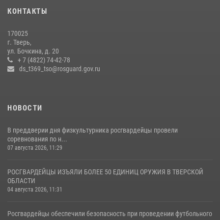
мероприятие для воспитанников летнего лагеря в Тверской области
КОНТАКТЫ
(видео)
22 июля 2026, 07:28
4
1
170025
г. Тверь,
Росгвардейцы оказали помощь водителю на дороге в городе Кашин
ул. Бочкина, д. 20
+ 7 (4822) 74-42-78
ds_t369_tso@rosguard.gov.ru
22 июля 2026, 08:35
НОВОСТИ
В преддверии дня физкультурника росгвардейцы провели
соревнования по н...
07 августа 2026, 11:29
РОСГВАРДЕЙЦЫ ИЗЪЯЛИ БОЛЕЕ 50 ЕДИНИЦ ОРУЖИЯ В ТВЕРСКОЙ
ОБЛАСТИ
04 августа 2026, 11:31
Росгвардейцы обеспечили безопасность при проведении футбольного