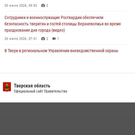
20 июля 2026, 09:02
2
22 июля 2026, 08:35
Сотрудники и военнослужащие Росгвардии обеспечили
безопасность тверитян и гостей столицы Верхневолжья во время
празднования дня города (видео)
20 июля 2026, 07:41
2
1
В Твери в региональном Управлении вневедомственной охраны
Росгвардии подвели итоги за первое полугодие 2026 года
17 июля 2026, 07:49
В Твери продолжается акция «Каникулы с Росгвардией»
Тверская область
10 июля 2026, 08:44
1
1
Официальный сайт Правительства
В Тверской области при содействии спецназа Росгвардии
задержаны подозреваемые в незаконном использовании сим-
боксов (видео)
16 июля 2026, 08:16
1
Представители Росгвардии провели спортивно — патриотическое