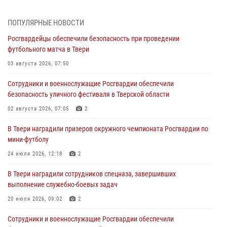
Кавказском федеральном округе Виталием Кузнецовым
31 июля 2026, 05:42
4
ПОПУЛЯРНЫЕ НОВОСТИ
Росгвардейцы обеспечили безопасность при проведении
Росгвардейцы в Твери приняли участие в молебне, посвященном
футбольного матча в Твери
Дню Крещения Руси
03 августа 2026, 07:50
28 июля 2026, 11:30
2
Сотрудники и военнослужащие Росгвардии обеспечили
Сотрудники вневедомственной охраны совершили 250 выездов и
безопасность уличного фестиваля в Тверской области
пресекли 20 правонарушений за неделю в Тверской области
02 августа 2026, 07:05
2
27 июля 2026, 08:29
В Твери наградили призеров окружного чемпионата Росгвардии по
В Твери наградили призеров окружного чемпионата Росгвардии по
мини-футболу
мини-футболу
24 июля 2026, 12:18
2
24 июля 2026, 12:18
2
В Твери наградили сотрудников спецназа, завершивших
Росгвардейцы оказали помощь водителю на дороге в городе Кашин
выполнение служебно-боевых задач
20 июля 2026, 09:02
2
22 июля 2026, 08:35
Сотрудники и военнослужащие Росгвардии обеспечили